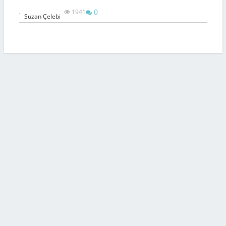
0
.
1941
Suzan Çelebi