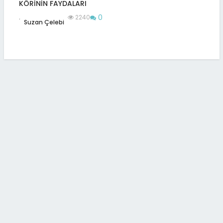
KÖRİNİN FAYDALARI
0
.
2240
Suzan Çelebi