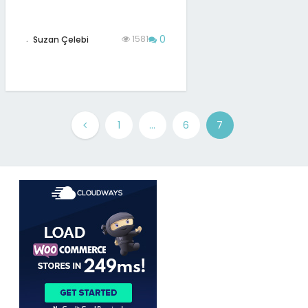
0
.
1581
Suzan Çelebi
1
…
6
7