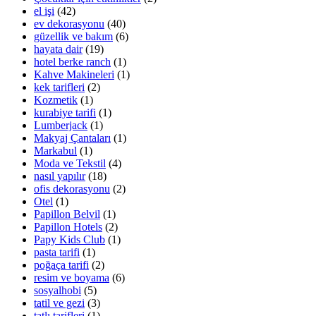
el işi
(42)
ev dekorasyonu
(40)
güzellik ve bakım
(6)
hayata dair
(19)
hotel berke ranch
(1)
Kahve Makineleri
(1)
kek tarifleri
(2)
Kozmetik
(1)
kurabiye tarifi
(1)
Lumberjack
(1)
Makyaj Çantaları
(1)
Markabul
(1)
Moda ve Tekstil
(4)
nasıl yapılır
(18)
ofis dekorasyonu
(2)
Otel
(1)
Papillon Belvil
(1)
Papillon Hotels
(2)
Papy Kids Club
(1)
pasta tarifi
(1)
poğaça tarifi
(2)
resim ve boyama
(6)
sosyalhobi
(5)
tatil ve gezi
(3)
tatlı tarifleri
(1)