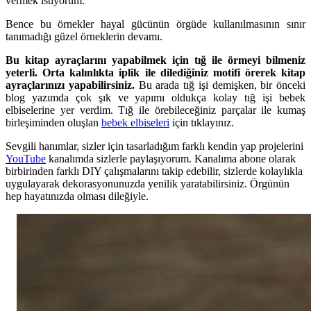
vermek istiyorum.
Bence bu örnekler hayal gücünün örgüde kullanılmasının sınır
tanımadığı güzel örneklerin devamı.
Bu kitap ayraçlarını yapabilmek için tığ ile örmeyi bilmeniz
yeterli. Orta kalınlıkta iplik ile dilediğiniz motifi örerek kitap
ayraçlarınızı yapabilirsiniz.
Bu arada tığ işi demişken, bir önceki
blog yazımda çok şık ve yapımı oldukça kolay tığ işi bebek
elbiselerine yer verdim. Tığ ile örebileceğiniz parçalar ile kumaş
birleşiminden oluşlan
bebek elbiseleri
için tıklayınız.
Sevgili hanımlar, sizler için tasarladığım farklı kendin yap projelerini
YouTube
kanalımda sizlerle paylaşıyorum. Kanalıma abone olarak
birbirinden farklı DIY çalışmalarını takip edebilir, sizlerde kolaylıkla
uygulayarak dekorasyonunuzda yenilik yaratabilirsiniz. Örgünün
hep hayatınızda olması dileğiyle.