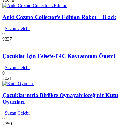
10678
Anki Cozmo Collector’s Edition Robot – Black
.
Suzan Çelebi
0
9337
Çocuklar İçin Felsefe-P4C Kavramının Önemi
.
Suzan Çelebi
0
2021
Çocuklarınızla Birlikte Oynayabileceğiniz Kutu
Oyunları
.
Suzan Çelebi
0
2759