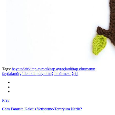
Tags:
hayatadair
kitap ayracı
kitap ayraçları
kitap okumanın
faydaları
örgüden kitap ayracı
tığ ile örmek
tığ işi
Prev
Cam Fanusta Kaktüs Yetiştirme-Teraryum Nedir?