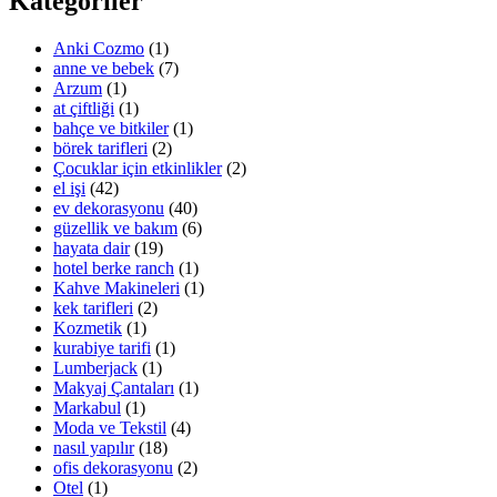
Kategoriler
Anki Cozmo
(1)
anne ve bebek
(7)
Arzum
(1)
at çiftliği
(1)
bahçe ve bitkiler
(1)
börek tarifleri
(2)
Çocuklar için etkinlikler
(2)
el işi
(42)
ev dekorasyonu
(40)
güzellik ve bakım
(6)
hayata dair
(19)
hotel berke ranch
(1)
Kahve Makineleri
(1)
kek tarifleri
(2)
Kozmetik
(1)
kurabiye tarifi
(1)
Lumberjack
(1)
Makyaj Çantaları
(1)
Markabul
(1)
Moda ve Tekstil
(4)
nasıl yapılır
(18)
ofis dekorasyonu
(2)
Otel
(1)