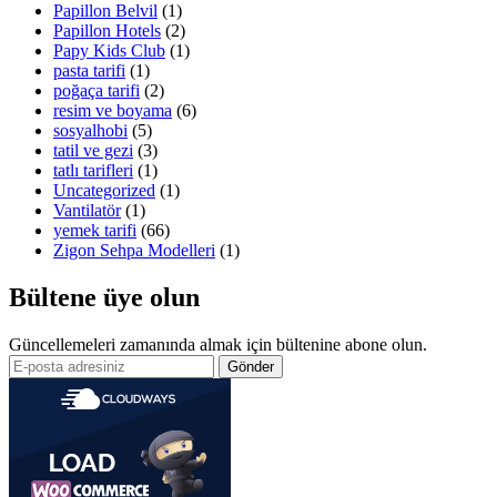
Papillon Belvil
(1)
Papillon Hotels
(2)
Papy Kids Club
(1)
pasta tarifi
(1)
poğaça tarifi
(2)
resim ve boyama
(6)
sosyalhobi
(5)
tatil ve gezi
(3)
tatlı tarifleri
(1)
Uncategorized
(1)
Vantilatör
(1)
yemek tarifi
(66)
Zigon Sehpa Modelleri
(1)
Bültene üye olun
Güncellemeleri zamanında almak için bültenine abone olun.