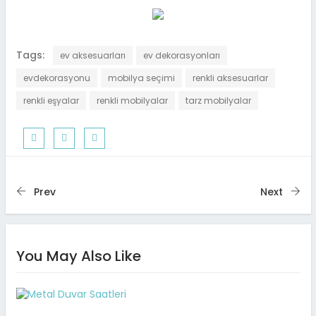
Tags:
ev aksesuarları
ev dekorasyonları
evdekorasyonu
mobilya seçimi
renkli aksesuarlar
renkli eşyalar
renkli mobilyalar
tarz mobilyalar
Prev
Next
You May Also Like