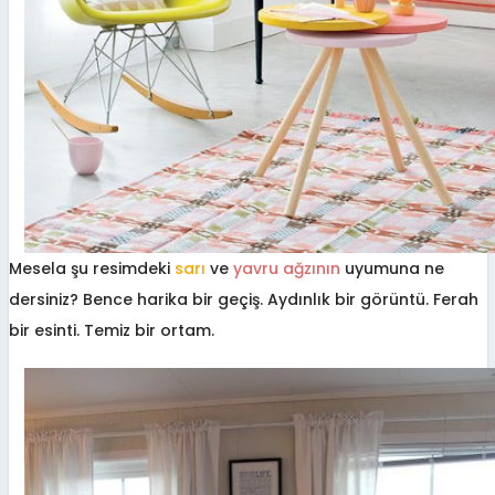
Mesela şu resimdeki
sarı
ve
yavru ağzının
uyumuna ne
dersiniz? Bence harika bir geçiş. Aydınlık bir görüntü. Ferah
bir esinti. Temiz bir ortam.