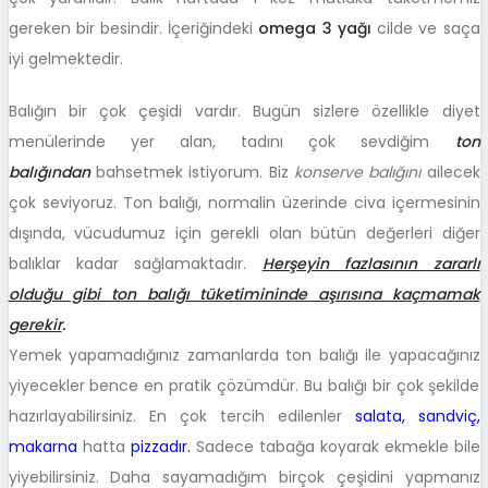
gereken bir besindir. İçeriğindeki
omega 3 yağı
cilde ve saça
iyi gelmektedir.
Balığın bir çok çeşidi vardır. Bugün sizlere özellikle diyet
menülerinde yer alan, tadını çok sevdiğim
ton
balığından
bahsetmek istiyorum. Biz
konserve
balığını
ailecek
çok seviyoruz. Ton balığı, normalin üzerinde civa içermesinin
dışında, vücudumuz için gerekli olan bütün değerleri diğer
balıklar kadar sağlamaktadır.
Herşeyin fazlasının zararlı
olduğu gibi ton balığı tüketimininde aşırısına kaçmamak
gerekir
.
Yemek yapamadığınız zamanlarda ton balığı ile yapacağınız
yiyecekler bence en pratik çözümdür. Bu balığı bir çok şekilde
hazırlayabilirsiniz. En çok tercih edilenler
salata, sandviç,
makarna
hatta
pizzadır.
Sadece tabağa koyarak ekmekle bile
yiyebilirsiniz. Daha sayamadığım birçok çeşidini yapmanız