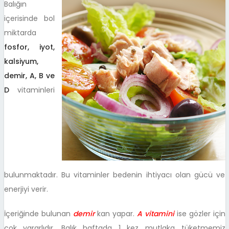
Balığın
içerisinde bol
miktarda
fosfor, iyot,
kalsiyum,
demir, A, B ve
D
vitaminleri
bulunmaktadır. Bu vitaminler bedenin ihtiyacı olan gücü ve
enerjiyi verir.
İçeriğinde bulunan
demir
kan yapar.
A vitamini
ise gözler için
çok yararlıdır. Balık haftada 1 kez mutlaka tüketmemiz