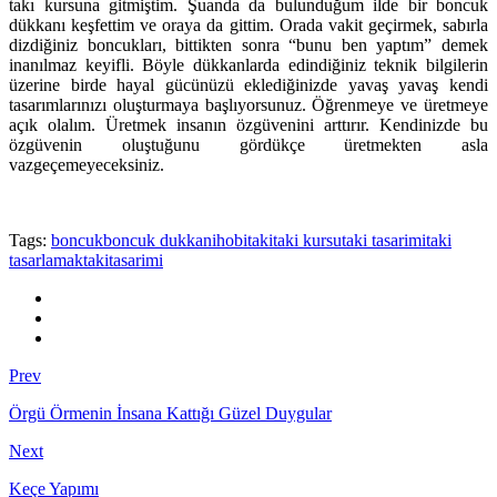
takı kursuna gitmiştim. Şuanda da bulunduğum ilde bir boncuk
dükkanı keşfettim ve oraya da gittim. Orada vakit geçirmek, sabırla
dizdiğiniz boncukları, bittikten sonra “bunu ben yaptım” demek
inanılmaz keyifli. Böyle dükkanlarda edindiğiniz teknik bilgilerin
üzerine birde hayal gücünüzü eklediğinizde yavaş yavaş kendi
tasarımlarınızı oluşturmaya başlıyorsunuz. Öğrenmeye ve üretmeye
açık olalım. Üretmek insanın özgüvenini arttırır. Kendinizde bu
özgüvenin oluştuğunu gördükçe üretmekten asla
vazgeçemeyeceksiniz.
Tags:
boncuk
boncuk dukkani
hobi
taki
taki kursu
taki tasarimi
taki
tasarlamak
takitasarimi
Prev
Örgü Örmenin İnsana Kattığı Güzel Duygular
Next
Keçe Yapımı