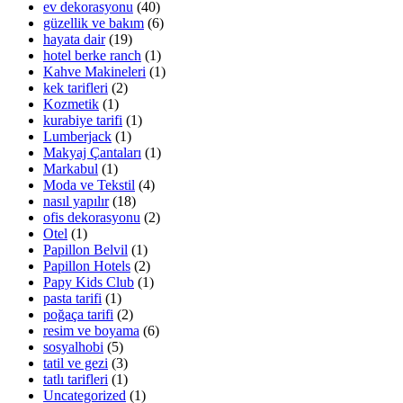
ev dekorasyonu
(40)
güzellik ve bakım
(6)
hayata dair
(19)
hotel berke ranch
(1)
Kahve Makineleri
(1)
kek tarifleri
(2)
Kozmetik
(1)
kurabiye tarifi
(1)
Lumberjack
(1)
Makyaj Çantaları
(1)
Markabul
(1)
Moda ve Tekstil
(4)
nasıl yapılır
(18)
ofis dekorasyonu
(2)
Otel
(1)
Papillon Belvil
(1)
Papillon Hotels
(2)
Papy Kids Club
(1)
pasta tarifi
(1)
poğaça tarifi
(2)
resim ve boyama
(6)
sosyalhobi
(5)
tatil ve gezi
(3)
tatlı tarifleri
(1)
Uncategorized
(1)