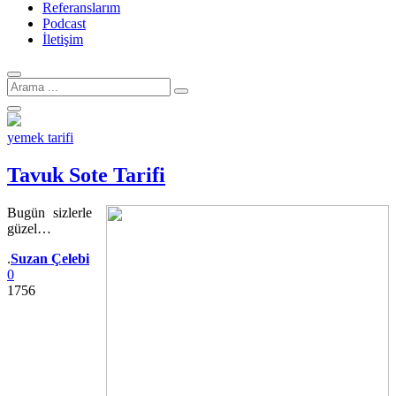
Referanslarım
Podcast
İletişim
Arama
için:
yemek tarifi
Tavuk Sote Tarifi
Bugün sizlerle
güzel…
Yazar
.
Suzan Çelebi
0
1756