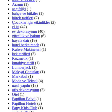
Arzum
(1)
at çiftliği
(1)
bahçe ve bitkiler
(1)
börek tarifleri
(2)
Çocuklar için etkinlikler
(2)
el işi
(42)
ev dekorasyonu
(40)
güzellik ve bakım
(6)
hayata dair
(19)
hotel berke ranch
(1)
Kahve Makineleri
(1)
kek tarifleri
(2)
Kozmetik
(1)
kurabiye tarifi
(1)
Lumberjack
(1)
Makyaj Çantaları
(1)
Markabul
(1)
Moda ve Tekstil
(4)
nasıl yapılır
(18)
ofis dekorasyonu
(2)
Otel
(1)
Papillon Belvil
(1)
Papillon Hotels
(2)
Papy Kids Club
(1)