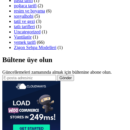
pasta tarifi
(1)
poğaça tarifi
(2)
resim ve boyama
(6)
sosyalhobi
(5)
tatil ve gezi
(3)
tatlı tarifleri
(1)
Uncategorized
(1)
Vantilatör
(1)
yemek tarifi
(66)
Zigon Sehpa Modelleri
(1)
Bültene üye olun
Güncellemeleri zamanında almak için bültenine abone olun.