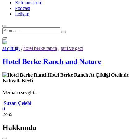
Referanslarım
Podcast
İletişim
Arama
için:
at çiftliği
,
hotel berke ranch
,
tatil ve gezi
Hotel Berke Ranch and Nature
Hotel Berke Ranch At Çiftliği Otelinde
Kahvaltı Keyfi
Merhaba sevgili…
Yazar
.
Suzan Çelebi
0
2465
Hakkımda