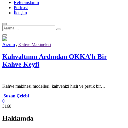
Referanslarım
Podcast
İletişim
Arama
için:
Arzum
,
Kahve Makineleri
Kahvaltının Ardından OKKA’lı Bir
Kahve Keyfi
Kahve makinesi modelleri, kahvenizi hızlı ve pratik bir…
Yazar
.
Suzan Çelebi
0
3168
Hakkımda