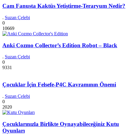
Cam Fanusta Kaktüs Yetiştirme-Teraryum Nedir?
.
Suzan Çelebi
0
10669
Anki Cozmo Collector’s Edition Robot – Black
.
Suzan Çelebi
0
9331
Çocuklar İçin Felsefe-P4C Kavramının Önemi
.
Suzan Çelebi
0
2020
Çocuklarınızla Birlikte Oynayabileceğiniz Kutu
Oyunları