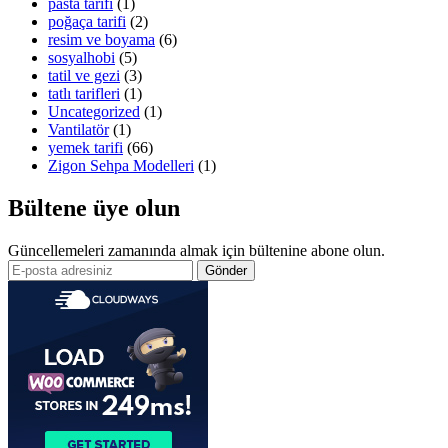
pasta tarifi
(1)
poğaça tarifi
(2)
resim ve boyama
(6)
sosyalhobi
(5)
tatil ve gezi
(3)
tatlı tarifleri
(1)
Uncategorized
(1)
Vantilatör
(1)
yemek tarifi
(66)
Zigon Sehpa Modelleri
(1)
Bültene üye olun
Güncellemeleri zamanında almak için bültenine abone olun.