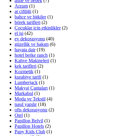
anne ve bebek
(7)
Arzum
(1)
at çiftliği
(1)
bahçe ve bitkiler
(1)
börek tarifleri
(2)
Çocuklar için etkinlikler
(2)
el işi
(42)
ev dekorasyonu
(40)
güzellik ve bakım
(6)
hayata dair
(19)
hotel berke ranch
(1)
Kahve Makineleri
(1)
kek tarifleri
(2)
Kozmetik
(1)
kurabiye tarifi
(1)
Lumberjack
(1)
Makyaj Çantaları
(1)
Markabul
(1)
Moda ve Tekstil
(4)
nasıl yapılır
(18)
ofis dekorasyonu
(2)
Otel
(1)
Papillon Belvil
(1)
Papillon Hotels
(2)
Papy Kids Club
(1)