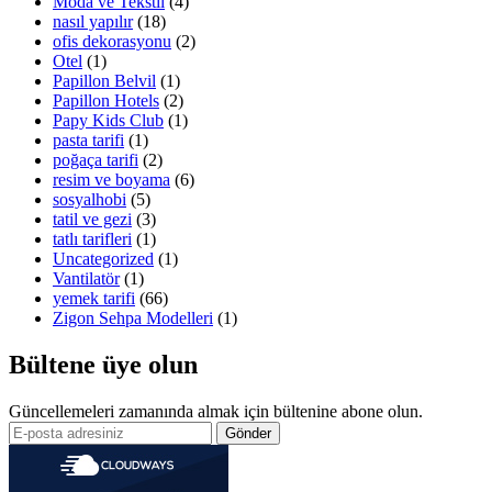
Moda ve Tekstil
(4)
nasıl yapılır
(18)
ofis dekorasyonu
(2)
Otel
(1)
Papillon Belvil
(1)
Papillon Hotels
(2)
Papy Kids Club
(1)
pasta tarifi
(1)
poğaça tarifi
(2)
resim ve boyama
(6)
sosyalhobi
(5)
tatil ve gezi
(3)
tatlı tarifleri
(1)
Uncategorized
(1)
Vantilatör
(1)
yemek tarifi
(66)
Zigon Sehpa Modelleri
(1)
Bültene üye olun
Güncellemeleri zamanında almak için bültenine abone olun.