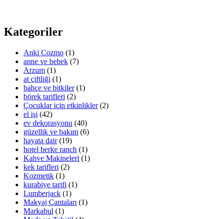
Kategoriler
Anki Cozmo
(1)
anne ve bebek
(7)
Arzum
(1)
at çiftliği
(1)
bahçe ve bitkiler
(1)
börek tarifleri
(2)
Çocuklar için etkinlikler
(2)
el işi
(42)
ev dekorasyonu
(40)
güzellik ve bakım
(6)
hayata dair
(19)
hotel berke ranch
(1)
Kahve Makineleri
(1)
kek tarifleri
(2)
Kozmetik
(1)
kurabiye tarifi
(1)
Lumberjack
(1)
Makyaj Çantaları
(1)
Markabul
(1)