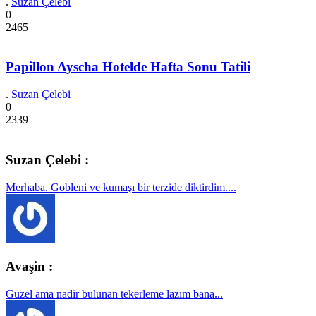
.
Suzan Çelebi
0
2465
Papillon Ayscha Hotelde Hafta Sonu Tatili
.
Suzan Çelebi
0
2339
Suzan Çelebi :
Merhaba. Gobleni ve kumaşı bir terzide diktirdim....
Avaşin :
Güzel ama nadir bulunan tekerleme lazım bana...