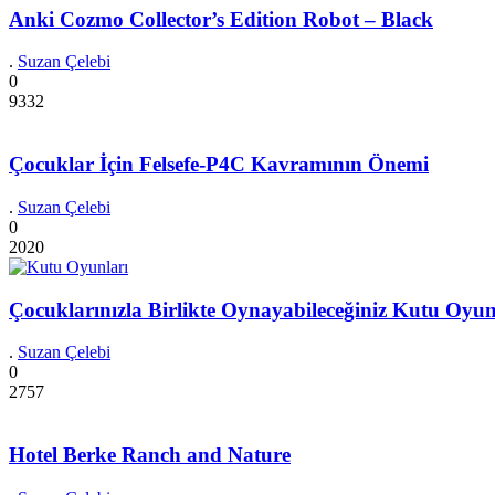
Anki Cozmo Collector’s Edition Robot – Black
.
Suzan Çelebi
0
9332
Çocuklar İçin Felsefe-P4C Kavramının Önemi
.
Suzan Çelebi
0
2020
Çocuklarınızla Birlikte Oynayabileceğiniz Kutu Oyun
.
Suzan Çelebi
0
2757
Hotel Berke Ranch and Nature