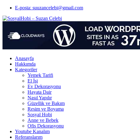
E-posta: suuzancelebi@gmail.com
Anasayfa
Hakkımda
Kategoriler
Yemek Tarifi
El İşi
Ev Dekorasyonu
Hayata Dair
Nasıl Yapılır
Güzellik ve Bakım
Resim ve Boyama
Sosyal Hobi
Anne ve Bebek
Ofis Dekorasyonu
Youtube Kanalım
Referanslarım