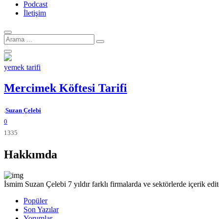
Podcast
İletişim
Arama
için:
yemek tarifi
Mercimek Köftesi Tarifi
Yazar
.
Suzan Çelebi
0
1335
Hakkımda
İsmim Suzan Çelebi 7 yıldır farklı firmalarda ve sektörlerde içerik e
Popüler
Son Yazılar
Yorumlar