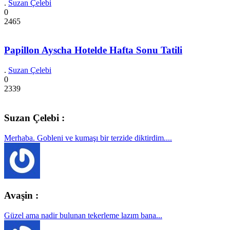
.
Suzan Çelebi
0
2465
Papillon Ayscha Hotelde Hafta Sonu Tatili
.
Suzan Çelebi
0
2339
Suzan Çelebi :
Merhaba. Gobleni ve kumaşı bir terzide diktirdim....
Avaşin :
Güzel ama nadir bulunan tekerleme lazım bana...