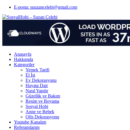
E-posta: suuzancelebi@gmail.com
Anasayfa
Hakkımda
Kategoriler
Yemek Tarifi
El İşi
Ev Dekorasyonu
Hayata Dair
Nasıl Yapılır
Güzellik ve Bakım
Resim ve Boyama
Sosyal Hobi
Anne ve Bebek
Ofis Dekorasyonu
Youtube Kanalım
Referanslarım