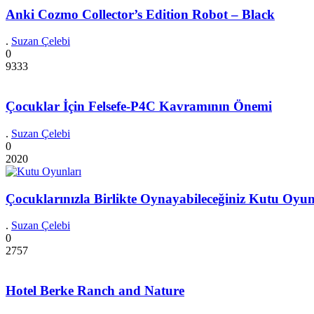
Anki Cozmo Collector’s Edition Robot – Black
.
Suzan Çelebi
0
9333
Çocuklar İçin Felsefe-P4C Kavramının Önemi
.
Suzan Çelebi
0
2020
Çocuklarınızla Birlikte Oynayabileceğiniz Kutu Oyun
.
Suzan Çelebi
0
2757
Hotel Berke Ranch and Nature