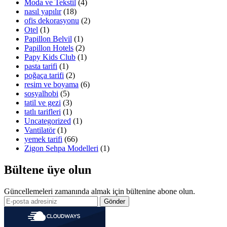
Moda ve Tekstil
(4)
nasıl yapılır
(18)
ofis dekorasyonu
(2)
Otel
(1)
Papillon Belvil
(1)
Papillon Hotels
(2)
Papy Kids Club
(1)
pasta tarifi
(1)
poğaça tarifi
(2)
resim ve boyama
(6)
sosyalhobi
(5)
tatil ve gezi
(3)
tatlı tarifleri
(1)
Uncategorized
(1)
Vantilatör
(1)
yemek tarifi
(66)
Zigon Sehpa Modelleri
(1)
Bültene üye olun
Güncellemeleri zamanında almak için bültenine abone olun.