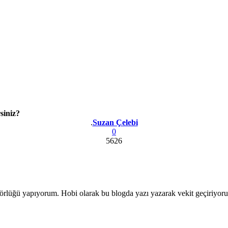
siniz?
Yazar
.
Suzan Çelebi
0
5626
ditörlüğü yapıyorum. Hobi olarak bu blogda yazı yazarak vekit geçiriyor