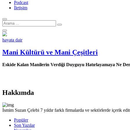
Podcast
İletişim
Arama
için:
hayata dair
Mani Kültürü ve Mani Çeşitleri
Eskide Kalan Manilerin Verdiği Duyguyu Hatırlayamaya Ne Der
Hakkımda
İsmim Suzan Çelebi 7 yıldır farklı firmalarda ve sektörlerde içerik e
Popüler
Son Yazılar