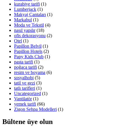
kurabiye tarifi
(1)
Lumberjack
(1)
Makyaj Çantaları
(1)
Markabul
(1)
Moda ve Tekstil
(4)
nasıl yapılır
(18)
ofis dekorasyonu
(2)
Otel
(1)
Papillon Belvil
(1)
Papillon Hotels
(2)
Papy Kids Club
(1)
pasta tarifi
(1)
poğaça tarifi
(2)
resim ve boyama
(6)
sosyalhobi
(5)
tatil ve gezi
(3)
tatlı tarifleri
(1)
Uncategorized
(1)
Vantilatör
(1)
yemek tarifi
(66)
Zigon Sehpa Modelleri
(1)
Bültene üye olun