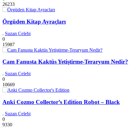
26233
Örgüden Kitap Ayraçları
.
Suzan Çelebi
0
15987
Cam Fanusta Kaktüs Yetiştirme-Teraryum Nedir?
.
Suzan Çelebi
0
10669
Anki Cozmo Collector’s Edition Robot – Black
.
Suzan Çelebi
0
9330