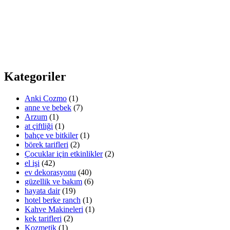
Kategoriler
Anki Cozmo
(1)
anne ve bebek
(7)
Arzum
(1)
at çiftliği
(1)
bahçe ve bitkiler
(1)
börek tarifleri
(2)
Çocuklar için etkinlikler
(2)
el işi
(42)
ev dekorasyonu
(40)
güzellik ve bakım
(6)
hayata dair
(19)
hotel berke ranch
(1)
Kahve Makineleri
(1)
kek tarifleri
(2)
Kozmetik
(1)