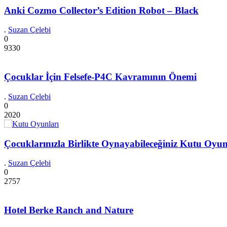
Anki Cozmo Collector’s Edition Robot – Black
.
Suzan Çelebi
0
9330
Çocuklar İçin Felsefe-P4C Kavramının Önemi
.
Suzan Çelebi
0
2020
Çocuklarınızla Birlikte Oynayabileceğiniz Kutu Oyun
.
Suzan Çelebi
0
2757
Hotel Berke Ranch and Nature