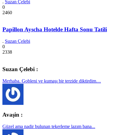
.
Suzan Çelebi
0
2460
Papillon Ayscha Hotelde Hafta Sonu Tatili
.
Suzan Çelebi
0
2338
Suzan Çelebi :
Merhaba. Gobleni ve kumaşı bir terzide diktirdim....
Avaşin :
Güzel ama nadir bulunan tekerleme lazım bana...