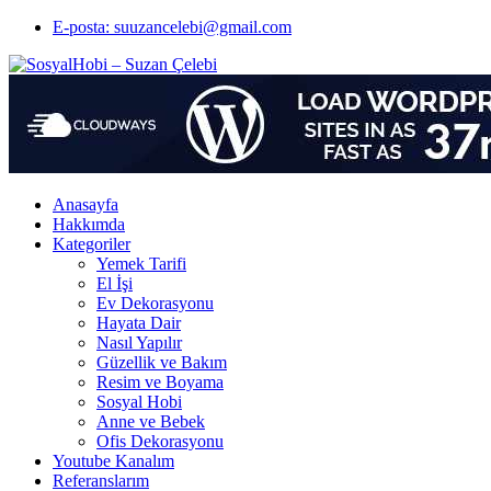
E-posta: suuzancelebi@gmail.com
Anasayfa
Hakkımda
Kategoriler
Yemek Tarifi
El İşi
Ev Dekorasyonu
Hayata Dair
Nasıl Yapılır
Güzellik ve Bakım
Resim ve Boyama
Sosyal Hobi
Anne ve Bebek
Ofis Dekorasyonu
Youtube Kanalım
Referanslarım