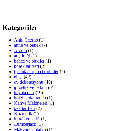
Kategoriler
Anki Cozmo
(1)
anne ve bebek
(7)
Arzum
(1)
at çiftliği
(1)
bahçe ve bitkiler
(1)
börek tarifleri
(2)
Çocuklar için etkinlikler
(2)
el işi
(42)
ev dekorasyonu
(40)
güzellik ve bakım
(6)
hayata dair
(19)
hotel berke ranch
(1)
Kahve Makineleri
(1)
kek tarifleri
(2)
Kozmetik
(1)
kurabiye tarifi
(1)
Lumberjack
(1)
Makyaj Çantaları
(1)