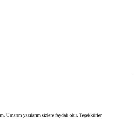
Y
.
um. Umarım yazılarım sizlere faydalı olur. Teşekkürler