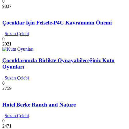
0
9337
Çocuklar İçin Felsefe-P4C Kavramının Önemi
.
Suzan Çelebi
0
2021
Çocuklarınızla Birlikte Oynayabileceğiniz Kutu
Oyunları
.
Suzan Çelebi
0
2759
Hotel Berke Ranch and Nature
.
Suzan Çelebi
0
2471