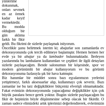
yünlerime
dokunmak,
onları sevmek
en az örmek
kadar keyif
vermektedir.
Bu modda
olduğum bir
gün aklıma
farklı bir fikir
geldi. Bu fikrimi de sizlerle paylaşmak istiyorum.
Öncelikle şunu belirtmek isterim ki; abajurlar son zamanlarda ev
dekorasyonunda çok tercih edilmeye başlamıştır. Hemen hemen her
evde ya bir
abajur
ya da
lambader
bulunmaktadır. İlerleyen
yazılarımda bu lambaların kullanımları ve çeşitleri ile ilgili detayları
sizlerle paylaşacağım. Bende salonumun bir köşesinde, spor ve
modern görünümlü bir abajur kullanıyorum ve bu görüntü
dekorasyonuma fazlasıyla şık bir hava katmıştır.
Biz hanımlar bir müddet sonra bazı eşyalarımızın yerlerini
yetiştirmeyi, farklı aksesuarlar alıp, kullanmayı çok severiz. Bazı
zamanlar ise bu tarz değişikliklere bütçemiz elverişli olmamaktadır.
Fakat evimizin dekorasyonunda yapacağımız değişiklikler için çok
büyük paralara bence gerek yoktur. Bugün sizlerle paylaşacağım bu
fikir de hepinizin böyle düşünmesine sebep olacak bir fikirdir. O
zaman sadece elimizdeki artık iplerimizi değerlendirerek, evlerimizin