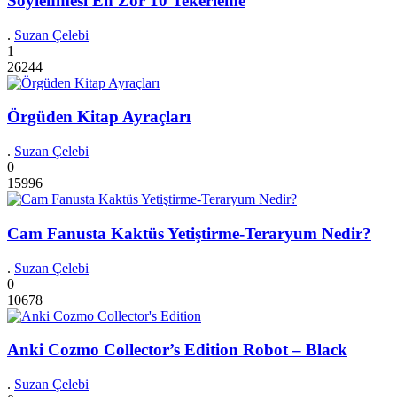
Söylenmesi En Zor 10 Tekerleme
.
Suzan Çelebi
1
26244
Örgüden Kitap Ayraçları
.
Suzan Çelebi
0
15996
Cam Fanusta Kaktüs Yetiştirme-Teraryum Nedir?
.
Suzan Çelebi
0
10678
Anki Cozmo Collector’s Edition Robot – Black
.
Suzan Çelebi