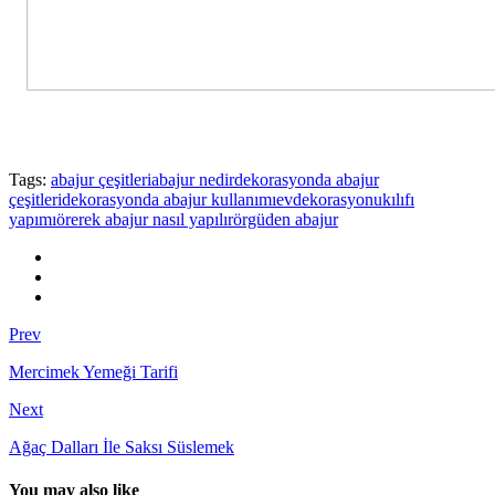
Tags:
abajur çeşitleri
abajur nedir
dekorasyonda abajur
çeşitleri
dekorasyonda abajur kullanımı
evdekorasyonu
kılıfı
yapımı
örerek abajur nasıl yapılır
örgüden abajur
Prev
Mercimek Yemeği Tarifi
Next
Ağaç Dalları İle Saksı Süslemek
You may also like