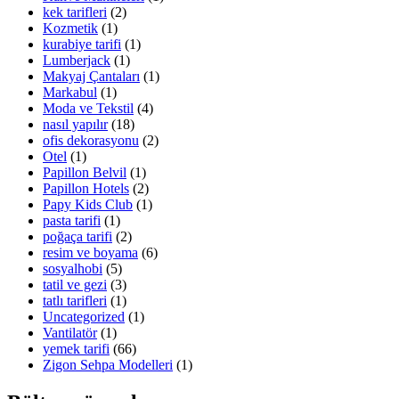
kek tarifleri
(2)
Kozmetik
(1)
kurabiye tarifi
(1)
Lumberjack
(1)
Makyaj Çantaları
(1)
Markabul
(1)
Moda ve Tekstil
(4)
nasıl yapılır
(18)
ofis dekorasyonu
(2)
Otel
(1)
Papillon Belvil
(1)
Papillon Hotels
(2)
Papy Kids Club
(1)
pasta tarifi
(1)
poğaça tarifi
(2)
resim ve boyama
(6)
sosyalhobi
(5)
tatil ve gezi
(3)
tatlı tarifleri
(1)
Uncategorized
(1)
Vantilatör
(1)
yemek tarifi
(66)
Zigon Sehpa Modelleri
(1)