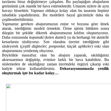
tarzlarını biraz değiştirmeye çalışalım. Bu paylaştığım abajurların
görünümü çok otantik bir hava estirmektedir. Umarım sizlere de aynı
havayı hissettirir. Yapması oldukça kolay olan bu tasarımı hepiniz
rahatlıkla yapabilirsiniz. Bu modelleri hayal gücünüzle daha da
çeşitlendirebilirsiniz.
Yapmamız gereken abajurumuzun enine ve boyuna göre ilmek
atarak, istediğimiz modeli örmektir. Örme işlemi bittikten sonra
düzgün bir şekilde dikerek abajurumuzun kılıfını oluşturuyoruz.
Daha sonrasında
kopanaki
(
keten dantel)
ya da herhangi bir
dantelle
kenarlarını süslüyoruz. Son olarakta üzerini istediğimiz gibi
süsleyerek (
çeşitli düğmeler, ponponlar, küçük aplikeler)
eski olan
abajurumuzu yenilemiş oluyoruz.
Böylelikle masrafsız olan bu abajuru yaparak, sıkıldığımız
aksesuarımızı değiştirip, evimize farklı bir hava katabiliriz. Bu
süslemeden de sıkıldığınız zaman üzerindeki örgüyü çıkarıp eski
haliyle tekrar kullanabilirsiniz.
Dekorasyonumuzda yenilik
oluşturmak işte bu kadar kolay…