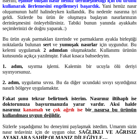
isterim;
eşimde oluşan nasır henüz derinleşmediği için bu ürünü
kullanarak ilerlemesini engellemeyi başardık.
Yani henüz nasır
oluşumunun hafif halindeyken kullandık. Bu nedenle nasırına iyi
geldi. Sizlerde bu ürün ile oluşmaya başlayan nasırlarınızın
derinleşmesini önleyebilirsiniz. Tabiki bunun yanında ayakkabı
seçimlerinizi de doğru yaparak.:)
Bu ürün ayak parmakları üzerinde ve parmakların ayakla birleştiği
noktalarda bulunan
sert
ve
yumuşak nasırlar
için uygundur. Bu
kelemi uygulamak
2 adımdan
oluşmaktadır. Kullanımı ürünün
kutusunda açıkça yazılmıştır. Fakat kısaca bahsedeyim.
1. adım,
sıyırma işlemi. Kalemin bir ucuyla ölü deriyi
sıyırıyorsunuz.
2. adım,
uygulama sıvısı. Bu da diğer ucundaki sıvıyı sıyırdığınız
nasırlı bölgeye uygulamaktır.
Fakat şunu tekrar belirtmek isterim. Nasırınız iltihaplı ise
doktorunuza başvurmanızda yarar vardır. Aksi halde
nasırınız
kanamalı
ve
çok ağrılı ise
bir
nasırsa bu ürünün
kullanılması uygun değildir.
Sizlerle yaşadığımız bu deneyimi paylaşmak istedim. Umarım sizin
nasır tedaviniz için de uygun olur.
SAĞLIKLI VE AĞRISIZ
AYAKLARA SAHİP OLMANIZ DİLEĞİYLE…