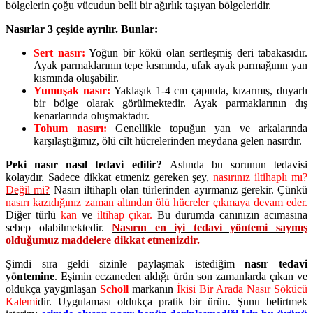
bölgelerin çoğu vücudun belli bir ağırlık taşıyan bölgeleridir.
Nasırlar 3 çeşide ayrılır. Bunlar:
Sert nasır:
Yoğun bir kökü olan sertleşmiş deri tabakasıdır.
Ayak parmaklarının tepe kısmında, ufak ayak parmağının yan
kısmında oluşabilir.
Yumuşak nasır:
Yaklaşık 1-4 cm çapında, kızarmış, duyarlı
bir bölge olarak görülmektedir. Ayak parmaklarının dış
kenarlarında oluşmaktadır.
Tohum nasırı:
Genellikle topuğun yan ve arkalarında
karşılaştığımız, ölü cilt hücrelerinden meydana gelen nasırdır.
Peki nasır nasıl tedavi edilir?
Aslında bu sorunun tedavisi
kolaydır. Sadece dikkat etmeniz gereken şey,
nasırınız iltihaplı mı?
Değil mi?
Nasırı iltihaplı olan türlerinden ayırmanız gerekir. Çünkü
nasırı kazıdığınız zaman altından ölü hücreler çıkmaya devam eder.
Diğer türlü
kan
ve
iltihap çıkar.
Bu durumda canınızın acımasına
sebep olabilmektedir.
Nasırın en iyi tedavi yöntemi saymış
olduğumuz maddelere dikkat etmenizdir.
Şimdi sıra geldi sizinle paylaşmak istediğim
nasır tedavi
yöntemine
. Eşimin eczaneden aldığı ürün son zamanlarda çıkan ve
oldukça yaygınlaşan
Scholl
markanın
İkisi Bir Arada Nasır Sökücü
Kalemi
dir. Uygulaması oldukça pratik bir ürün. Şunu belirtmek