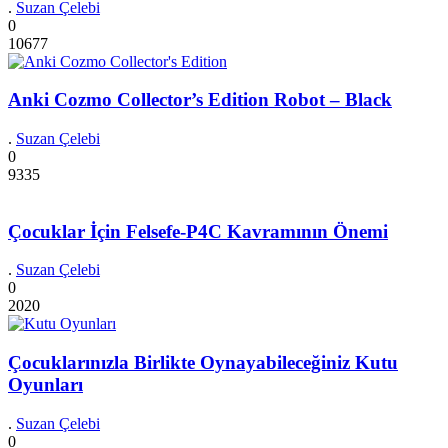
.
Suzan Çelebi
0
10677
Anki Cozmo Collector’s Edition Robot – Black
.
Suzan Çelebi
0
9335
Çocuklar İçin Felsefe-P4C Kavramının Önemi
.
Suzan Çelebi
0
2020
Çocuklarınızla Birlikte Oynayabileceğiniz Kutu
Oyunları
.
Suzan Çelebi
0