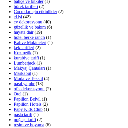
bahçe ve bitkiler
(1)
börek tarifleri
(2)
Çocuklar için etkinlikler
(2)
el işi
(42)
ev dekorasyonu
(40)
güzellik ve bakım
(6)
hayata dair
(19)
hotel berke ranch
(1)
Kahve Makineleri
(1)
kek tarifleri
(2)
Kozmetik
(1)
kurabiye tarifi
(1)
Lumberjack
(1)
Makyaj Çantaları
(1)
Markabul
(1)
Moda ve Tekstil
(4)
nasıl yapılır
(18)
ofis dekorasyonu
(2)
Otel
(1)
Papillon Belvil
(1)
Papillon Hotels
(2)
Papy Kids Club
(1)
pasta tarifi
(1)
poğaça tarifi
(2)
resim ve boyama
(6)