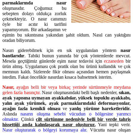
parmaklarında nasır
oluşmasıdır. Çoğumuz bu
sebepten dolayı oldukça zorluk
çekmekteyiz. O nasır canımızı
öyle bir acıtır ki tarifini
yapamıyorum. Bir arkadaşımın ve
eşimin bu sıkıntısına yakından şahit oldum. Nasıl can yaktığını
oradan biliyorum.
Nasırı giderebilmek için en sık uygulanılan yöntem
nasır
bantlarıdır
. Tabiki bunun yanında bir çok yöntemlerde mevcut.
Mesela geçtiğimiz günlerde eşim nasır tedavisi için
eczaneden
bir
ürün almış. Uygulaması çok pratik olan bu ürünü kullandık ve çok
memnun kaldı. Sizlerede fikir olması açısından hemen paylaşmak
istedim. Fakat öncelikle nasırdan kısaca bahsetmek isterim.
Nasır,
ayağın belli bir veya birkaç yerinde sürtünmeyle meydana
gelen fazla basınçtır.
Nasır oluşmasındaki belli başlı nedenler,
sıkan,
ayak yapısına uymayan ayakkabılar,
yüksek topuklu ayakkabı,
yalın ayak yürümek, ayak parmaklarındaki deformasyonlar,
ayağın fazla kemikli olması
ve
yanlış yürüme hareketleridir.
Aslında
nasırın oluşma sebebi vücudun o bölgesine yarımcı
olmaktır.
Çünkü
cilt sürtünme nedeniyle belli bir yerde tahriş
hissettiği anda kalınlaşarak nasır oluşturur.
Yani tepki verir.
Nasır oluşturarak o bölgeyi korumaya alır.
Vücutta nasır oluşan