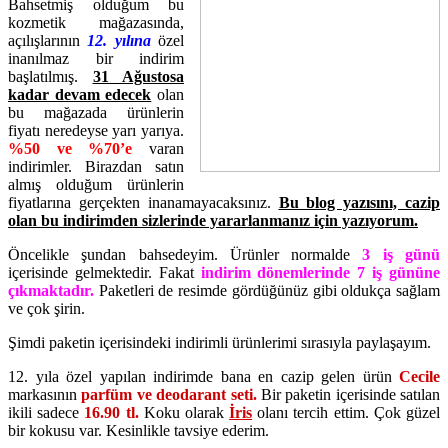
Bahsetmiş olduğum bu
kozmetik mağazasında,
açılışlarının
12. yılına
özel
inanılmaz bir indirim
başlatılmış.
31 Ağustosa
kadar devam edecek
olan
bu mağazada ürünlerin
fiyatı neredeyse yarı yarıya.
%50 ve %70’e
varan
indirimler. Birazdan satın
almış olduğum ürünlerin
fiyatlarına gerçekten inanamayacaksınız.
Bu blog yazısını, cazip
olan bu indirimden sizlerinde yararlanmanız için yazıyorum.
Öncelikle şundan bahsedeyim. Ürünler normalde
3 iş günü
içerisinde gelmektedir. Fakat
indirim dönemlerinde 7 iş gününe
çıkmaktadır.
Paketleri de resimde gördüğünüz gibi oldukça sağlam
ve çok şirin.
Şimdi paketin içerisindeki indirimli ürünlerimi sırasıyla paylaşayım.
12. yıla özel yapılan indirimde bana en cazip gelen ürün
Cecile
markasının
parfüm ve deodarant seti.
Bir paketin içerisinde satılan
ikili sadece
16.90 tl.
Koku olarak
İris
olanı tercih ettim. Çok güzel
bir kokusu var. Kesinlikle tavsiye ederim.