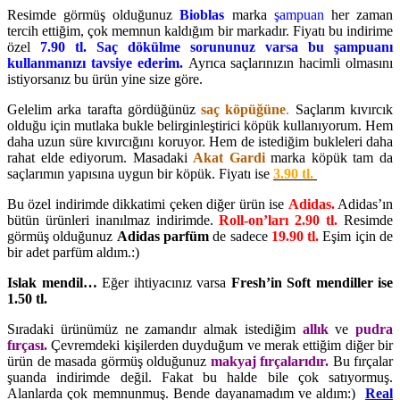
Resimde görmüş olduğunuz
Bioblas
marka
şampuan
her zaman
tercih ettiğim, çok memnun kaldığım bir markadır. Fiyatı bu indirime
özel
7.90 tl.
Saç dökülme sorununuz varsa bu şampuanı
kullanmanızı tavsiye ederim.
Ayrıca saçlarınızın hacimli olmasını
istiyorsanız bu ürün yine size göre.
Gelelim arka tarafta gördüğünüz
saç köpüğüne
.
Saçlarım kıvırcık
olduğu için mutlaka bukle belirginleştirici köpük kullanıyorum. Hem
daha uzun süre kıvırcığını koruyor. Hem de istediğim bukleleri daha
rahat elde ediyorum. Masadaki
Akat Gardi
marka köpük tam da
saçlarımın yapısına uygun bir köpük. Fiyatı ise
3.90 tl.
Bu özel indirimde dikkatimi çeken diğer ürün ise
Adidas.
Adidas’ın
bütün ürünleri inanılmaz indirimde.
Roll-on’ları 2.90 tl.
Resimde
görmüş olduğunuz
Adidas parfüm
de sadece
19.90 tl.
Eşim için de
bir adet parfüm aldım.:)
Islak mendil…
Eğer ihtiyacınız varsa
Fresh’in Soft mendiller ise
1.50 tl.
Sıradaki ürünümüz ne zamandır almak istediğim
allık
ve
pudra
fırçası.
Çevremdeki kişilerden duyduğum ve merak ettiğim diğer bir
ürün de masada görmüş olduğunuz
makyaj fırçalarıdır.
Bu fırçalar
şuanda indirimde değil. Fakat bu halde bile çok satıyormuş.
Alanlarda çok memnunmuş. Bende dayanamadım ve aldım:)
Real