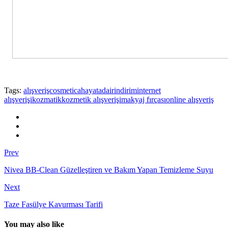
Tags:
alışveriş
cosmetica
hayatadair
indirim
internet
alışverişi
kozmatik
kozmetik alışverişi
makyaj fırçası
online alışveriş
Prev
Nivea BB-Clean Güzelleştiren ve Bakım Yapan Temizleme Suyu
Next
Taze Fasülye Kavurması Tarifi
You may also like