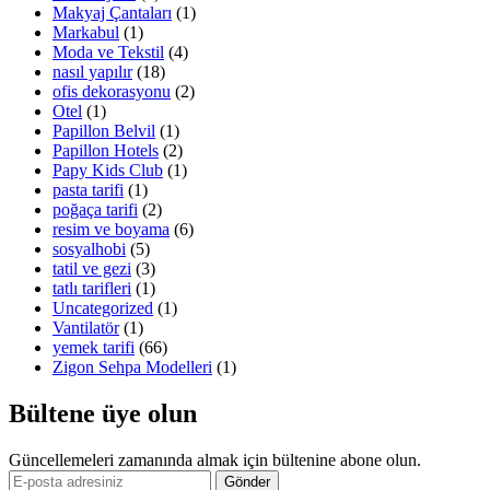
Makyaj Çantaları
(1)
Markabul
(1)
Moda ve Tekstil
(4)
nasıl yapılır
(18)
ofis dekorasyonu
(2)
Otel
(1)
Papillon Belvil
(1)
Papillon Hotels
(2)
Papy Kids Club
(1)
pasta tarifi
(1)
poğaça tarifi
(2)
resim ve boyama
(6)
sosyalhobi
(5)
tatil ve gezi
(3)
tatlı tarifleri
(1)
Uncategorized
(1)
Vantilatör
(1)
yemek tarifi
(66)
Zigon Sehpa Modelleri
(1)
Bültene üye olun
Güncellemeleri zamanında almak için bültenine abone olun.