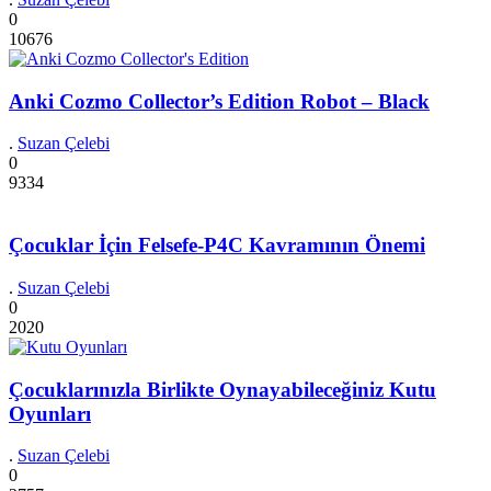
0
10676
Anki Cozmo Collector’s Edition Robot – Black
.
Suzan Çelebi
0
9334
Çocuklar İçin Felsefe-P4C Kavramının Önemi
.
Suzan Çelebi
0
2020
Çocuklarınızla Birlikte Oynayabileceğiniz Kutu
Oyunları
.
Suzan Çelebi
0