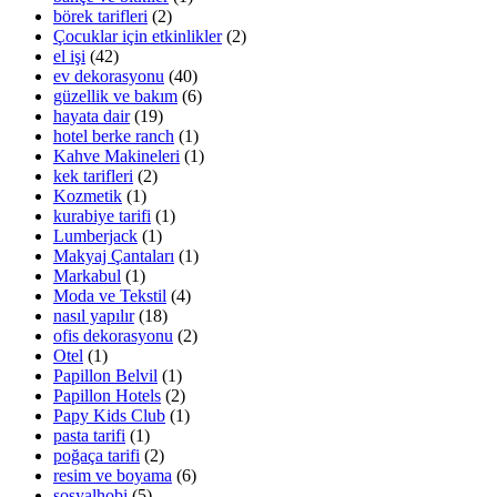
börek tarifleri
(2)
Çocuklar için etkinlikler
(2)
el işi
(42)
ev dekorasyonu
(40)
güzellik ve bakım
(6)
hayata dair
(19)
hotel berke ranch
(1)
Kahve Makineleri
(1)
kek tarifleri
(2)
Kozmetik
(1)
kurabiye tarifi
(1)
Lumberjack
(1)
Makyaj Çantaları
(1)
Markabul
(1)
Moda ve Tekstil
(4)
nasıl yapılır
(18)
ofis dekorasyonu
(2)
Otel
(1)
Papillon Belvil
(1)
Papillon Hotels
(2)
Papy Kids Club
(1)
pasta tarifi
(1)
poğaça tarifi
(2)
resim ve boyama
(6)
sosyalhobi
(5)