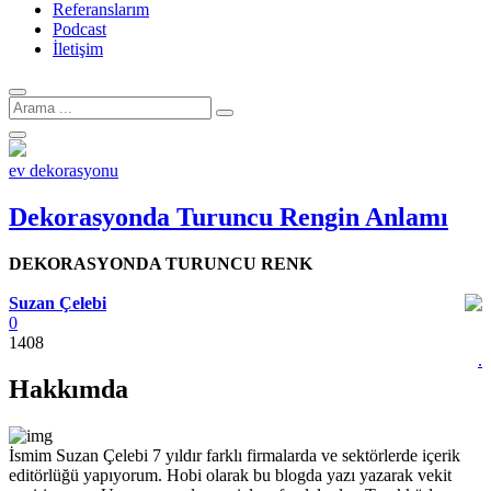
Referanslarım
Podcast
İletişim
Arama
için:
ev dekorasyonu
Dekorasyonda Turuncu Rengin Anlamı
DEKORASYONDA TURUNCU RENK
Suzan Çelebi
0
1408
Y
.
Hakkımda
İsmim Suzan Çelebi 7 yıldır farklı firmalarda ve sektörlerde içerik
editörlüğü yapıyorum. Hobi olarak bu blogda yazı yazarak vekit