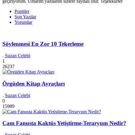
geçiriyorum. Umarım yazılarım sizlere faydalı olur. Teşekkürler
Popüler
Son Yazılar
Yorumlar
Söylenmesi En Zor 10 Tekerleme
.
Suzan Çelebi
1
26237
Örgüden Kitap Ayraçları
.
Suzan Çelebi
0
15989
Cam Fanusta Kaktüs Yetiştirme-Teraryum Nedir?
.
Suzan Çelebi