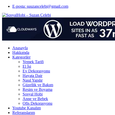
E-posta: suuzancelebi@gmail.com
Anasayfa
Hakkımda
Kategoriler
Yemek Tarifi
El İşi
Ev Dekorasyonu
Hayata Dair
Nasıl Yapılır
Güzellik ve Bakım
Resim ve Boyama
Sosyal Hobi
Anne ve Bebek
Ofis Dekorasyonu
Youtube Kanalım
Referanslarım