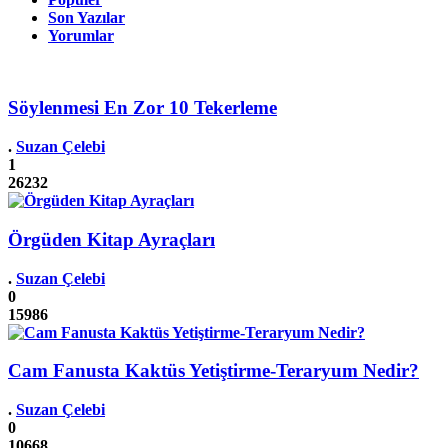
Son Yazılar
Yorumlar
Söylenmesi En Zor 10 Tekerleme
.
Suzan Çelebi
1
26232
Örgüden Kitap Ayraçları
.
Suzan Çelebi
0
15986
Cam Fanusta Kaktüs Yetiştirme-Teraryum Nedir?
.
Suzan Çelebi
0
10668