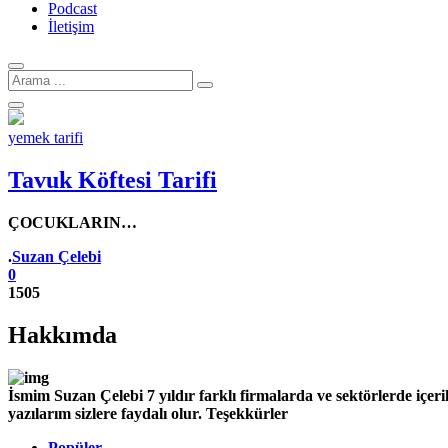
Podcast
İletişim
Arama
için:
yemek tarifi
Tavuk Köftesi Tarifi
ÇOCUKLARIN…
Yazar
.
Suzan Çelebi
0
1505
Hakkımda
İsmim Suzan Çelebi 7 yıldır farklı firmalarda ve sektörlerde iç
yazılarım sizlere faydalı olur. Teşekkürler
Popüler