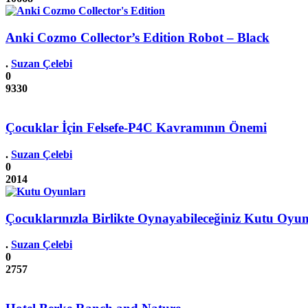
Anki Cozmo Collector’s Edition Robot – Black
.
Suzan Çelebi
0
9330
Çocuklar İçin Felsefe-P4C Kavramının Önemi
.
Suzan Çelebi
0
2014
Çocuklarınızla Birlikte Oynayabileceğiniz Kutu Oyun
.
Suzan Çelebi
0
2757