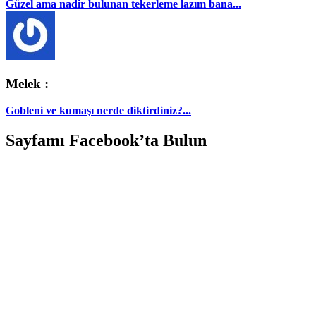
Güzel ama nadir bulunan tekerleme lazım bana...
Melek :
Gobleni ve kumaşı nerde diktirdiniz?...
Sayfamı Facebook’ta Bulun