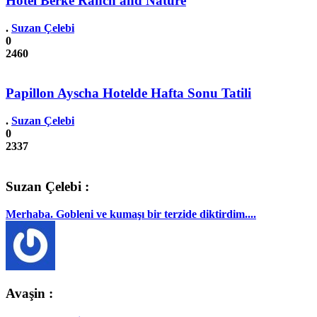
Hotel Berke Ranch and Nature
.
Suzan Çelebi
0
2460
Papillon Ayscha Hotelde Hafta Sonu Tatili
.
Suzan Çelebi
0
2337
Suzan Çelebi :
Merhaba. Gobleni ve kumaşı bir terzide diktirdim....
Avaşin :