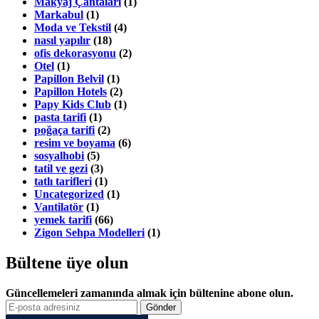
Makyaj Çantaları
(1)
Markabul
(1)
Moda ve Tekstil
(4)
nasıl yapılır
(18)
ofis dekorasyonu
(2)
Otel
(1)
Papillon Belvil
(1)
Papillon Hotels
(2)
Papy Kids Club
(1)
pasta tarifi
(1)
poğaça tarifi
(2)
resim ve boyama
(6)
sosyalhobi
(5)
tatil ve gezi
(3)
tatlı tarifleri
(1)
Uncategorized
(1)
Vantilatör
(1)
yemek tarifi
(66)
Zigon Sehpa Modelleri
(1)
Bültene üye olun
Güncellemeleri zamanında almak için bültenine abone olun.