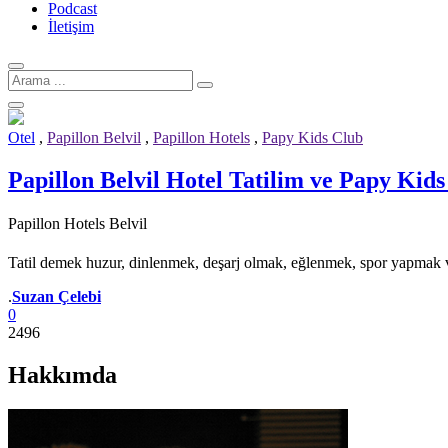
Podcast
İletişim
Arama
için:
Otel
,
Papillon Belvil
,
Papillon Hotels
,
Papy Kids Club
Papillon Belvil Hotel Tatilim ve Papy Kid
Papillon Hotels Belvil
Tatil demek huzur, dinlenmek, deşarj olmak, eğlenmek, spor yapmak
Yazar
.
Suzan Çelebi
0
2496
Hakkımda