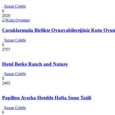
.
Suzan Çelebi
0
2020
Çocuklarınızla Birlikte Oynayabileceğiniz Kutu Oyun
.
Suzan Çelebi
0
2757
Hotel Berke Ranch and Nature
.
Suzan Çelebi
0
2465
Papillon Ayscha Hotelde Hafta Sonu Tatili
.
Suzan Çelebi
0