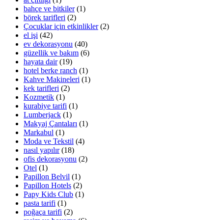
bahçe ve bitkiler
(1)
börek tarifleri
(2)
Çocuklar için etkinlikler
(2)
el işi
(42)
ev dekorasyonu
(40)
güzellik ve bakım
(6)
hayata dair
(19)
hotel berke ranch
(1)
Kahve Makineleri
(1)
kek tarifleri
(2)
Kozmetik
(1)
kurabiye tarifi
(1)
Lumberjack
(1)
Makyaj Çantaları
(1)
Markabul
(1)
Moda ve Tekstil
(4)
nasıl yapılır
(18)
ofis dekorasyonu
(2)
Otel
(1)
Papillon Belvil
(1)
Papillon Hotels
(2)
Papy Kids Club
(1)
pasta tarifi
(1)
poğaça tarifi
(2)