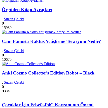
Örgüden Kitap Ayraçları
.
Suzan Çelebi
0
15989
Cam Fanusta Kaktüs Yetiştirme-Teraryum Nedir?
.
Suzan Çelebi
0
10676
Anki Cozmo Collector’s Edition Robot – Black
.
Suzan Çelebi
0
9334
Çocuklar İçin Felsefe-P4C Kavramının Önemi