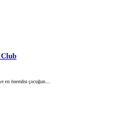
s Club
 ve en önemlisi çocuğun…