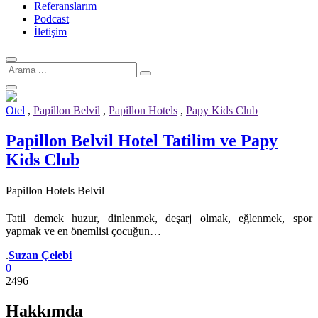
Referanslarım
Podcast
İletişim
Arama
için:
Otel
,
Papillon Belvil
,
Papillon Hotels
,
Papy Kids Club
Papillon Belvil Hotel Tatilim ve Papy
Kids Club
Papillon Hotels Belvil
Tatil demek huzur, dinlenmek, deşarj olmak, eğlenmek, spor
yapmak ve en önemlisi çocuğun…
Yazar
.
Suzan Çelebi
0
2496
Hakkımda