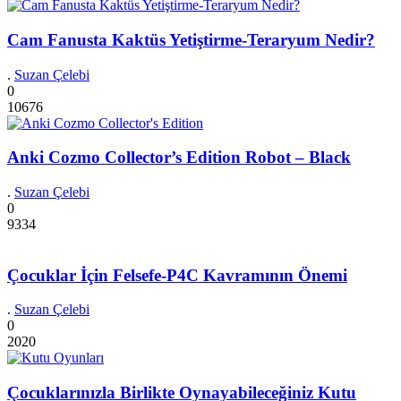
Cam Fanusta Kaktüs Yetiştirme-Teraryum Nedir?
.
Suzan Çelebi
0
10676
Anki Cozmo Collector’s Edition Robot – Black
.
Suzan Çelebi
0
9334
Çocuklar İçin Felsefe-P4C Kavramının Önemi
.
Suzan Çelebi
0
2020
Çocuklarınızla Birlikte Oynayabileceğiniz Kutu