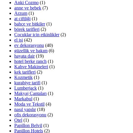
Anki Cozmo
(1)
anne ve bebek
(7)
Arzum
(1)
at çiftliği
(1)
bahçe ve bitkiler
(1)
börek tarifleri
(2)
Çocuklar için etkinlikler
(2)
el işi
(42)
ev dekorasyonu
(40)
güzellik ve bakım
(6)
hayata dair
(19)
hotel berke ranch
(1)
Kahve Makineleri
(1)
kek tarifleri
(2)
Kozmetik
(1)
kurabiye tarifi
(1)
Lumberjack
(1)
Makyaj Çantaları
(1)
Markabul
(1)
Moda ve Tekstil
(4)
nasıl yapılır
(18)
ofis dekorasyonu
(2)
Otel
(1)
Papillon Belvil
(1)
Papillon Hotels
(2)