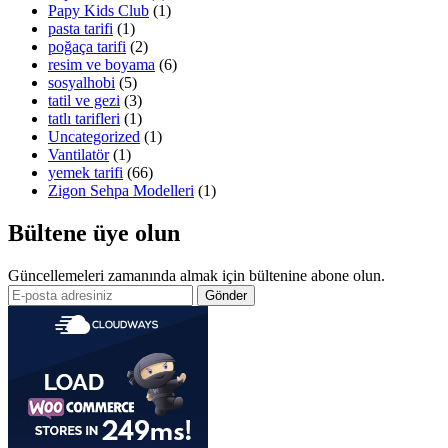
Papy Kids Club
(1)
pasta tarifi
(1)
poğaça tarifi
(2)
resim ve boyama
(6)
sosyalhobi
(5)
tatil ve gezi
(3)
tatlı tarifleri
(1)
Uncategorized
(1)
Vantilatör
(1)
yemek tarifi
(66)
Zigon Sehpa Modelleri
(1)
Bültene üye olun
Güncellemeleri zamanında almak için bültenine abone olun.