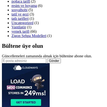
poğaça tarifi
(2)
resim ve boyama
(6)
sosyalhobi
(5)
tatil ve gezi
(3)
tatlı tarifleri
(1)
Uncategorized
(1)
Vantilatör
(1)
yemek tarifi
(66)
Zigon Sehpa Modelleri
(1)
Bültene üye olun
Güncellemeleri zamanında almak için bültenine abone olun.