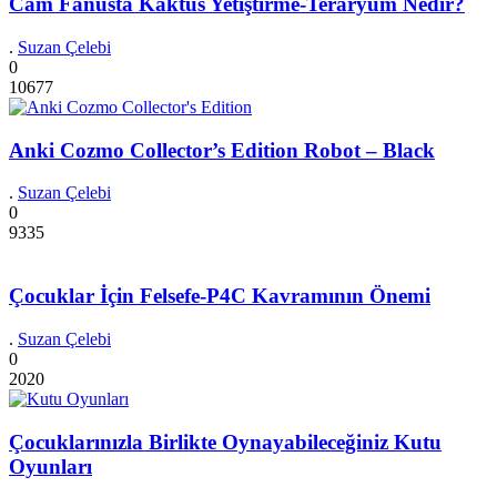
Cam Fanusta Kaktüs Yetiştirme-Teraryum Nedir?
.
Suzan Çelebi
0
10677
Anki Cozmo Collector’s Edition Robot – Black
.
Suzan Çelebi
0
9335
Çocuklar İçin Felsefe-P4C Kavramının Önemi
.
Suzan Çelebi
0
2020
Çocuklarınızla Birlikte Oynayabileceğiniz Kutu
Oyunları