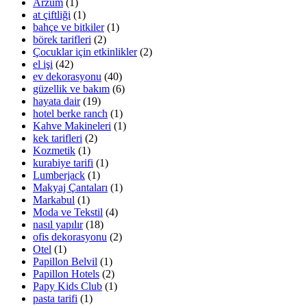
Arzum
(1)
at çiftliği
(1)
bahçe ve bitkiler
(1)
börek tarifleri
(2)
Çocuklar için etkinlikler
(2)
el işi
(42)
ev dekorasyonu
(40)
güzellik ve bakım
(6)
hayata dair
(19)
hotel berke ranch
(1)
Kahve Makineleri
(1)
kek tarifleri
(2)
Kozmetik
(1)
kurabiye tarifi
(1)
Lumberjack
(1)
Makyaj Çantaları
(1)
Markabul
(1)
Moda ve Tekstil
(4)
nasıl yapılır
(18)
ofis dekorasyonu
(2)
Otel
(1)
Papillon Belvil
(1)
Papillon Hotels
(2)
Papy Kids Club
(1)
pasta tarifi
(1)