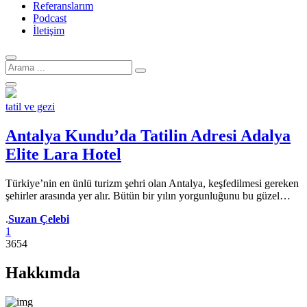
Referanslarım
Podcast
İletişim
Arama
için:
tatil ve gezi
Antalya Kundu’da Tatilin Adresi Adalya
Elite Lara Hotel
Türkiye’nin en ünlü turizm şehri olan Antalya, keşfedilmesi gereken
şehirler arasında yer alır. Bütün bir yılın yorgunluğunu bu güzel…
Yazar
.
Suzan Çelebi
1
3654
Hakkımda