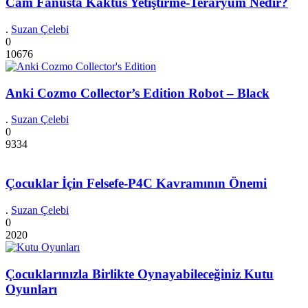
Cam Fanusta Kaktüs Yetiştirme-Teraryum Nedir?
.
Suzan Çelebi
0
10676
Anki Cozmo Collector’s Edition Robot – Black
.
Suzan Çelebi
0
9334
Çocuklar İçin Felsefe-P4C Kavramının Önemi
.
Suzan Çelebi
0
2020
Çocuklarınızla Birlikte Oynayabileceğiniz Kutu
Oyunları