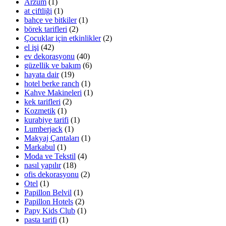
Arzum
(1)
at çiftliği
(1)
bahçe ve bitkiler
(1)
börek tarifleri
(2)
Çocuklar için etkinlikler
(2)
el işi
(42)
ev dekorasyonu
(40)
güzellik ve bakım
(6)
hayata dair
(19)
hotel berke ranch
(1)
Kahve Makineleri
(1)
kek tarifleri
(2)
Kozmetik
(1)
kurabiye tarifi
(1)
Lumberjack
(1)
Makyaj Çantaları
(1)
Markabul
(1)
Moda ve Tekstil
(4)
nasıl yapılır
(18)
ofis dekorasyonu
(2)
Otel
(1)
Papillon Belvil
(1)
Papillon Hotels
(2)
Papy Kids Club
(1)
pasta tarifi
(1)