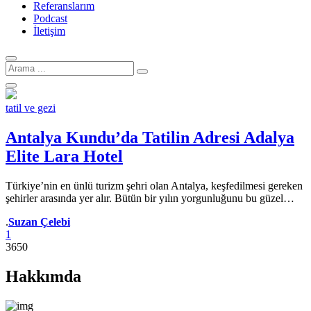
Referanslarım
Podcast
İletişim
Arama
için:
tatil ve gezi
Antalya Kundu’da Tatilin Adresi Adalya
Elite Lara Hotel
Türkiye’nin en ünlü turizm şehri olan Antalya, keşfedilmesi gereken
şehirler arasında yer alır. Bütün bir yılın yorgunluğunu bu güzel…
Yazar
.
Suzan Çelebi
1
3650
Hakkımda