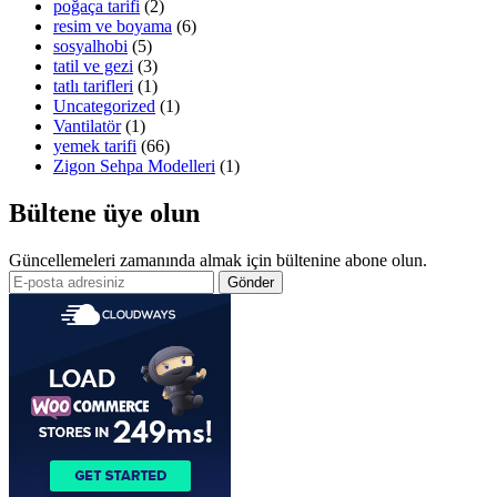
poğaça tarifi
(2)
resim ve boyama
(6)
sosyalhobi
(5)
tatil ve gezi
(3)
tatlı tarifleri
(1)
Uncategorized
(1)
Vantilatör
(1)
yemek tarifi
(66)
Zigon Sehpa Modelleri
(1)
Bültene üye olun
Güncellemeleri zamanında almak için bültenine abone olun.