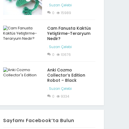
.
Suzan Çelebi
0
15989
Cam Fanusta Kaktüs
Yetiştirme-Teraryum
Nedir?
.
Suzan Çelebi
0
10676
Anki Cozmo
Collector’s Edition
Robot – Black
.
Suzan Çelebi
0
9334
Sayfamı Facebook’ta Bulun