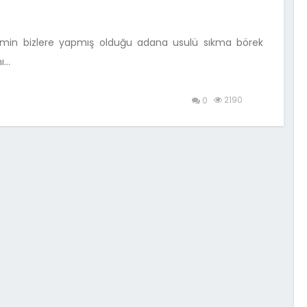
emin bizlere yapmış olduğu adana usulü sıkma börek
mı…
2190
0