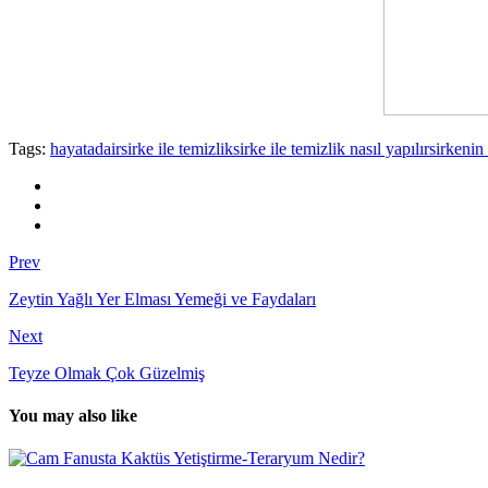
Tags:
hayatadair
sirke ile temizlik
sirke ile temizlik nasıl yapılır
sirkenin
Prev
Zeytin Yağlı Yer Elması Yemeği ve Faydaları
Next
Teyze Olmak Çok Güzelmiş
You may also like