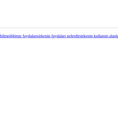
 bilmediğimiz faydaları
sirkenin faydaları nelerdir
sirkenin kullanım alanl