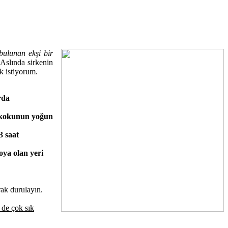
 bulunan ekşi bir
 Aslında sirkenin
k istiyorum.
rda
i kokunun yoğun
3 saat
oya olan yeri
rak durulayın.
de çok sık