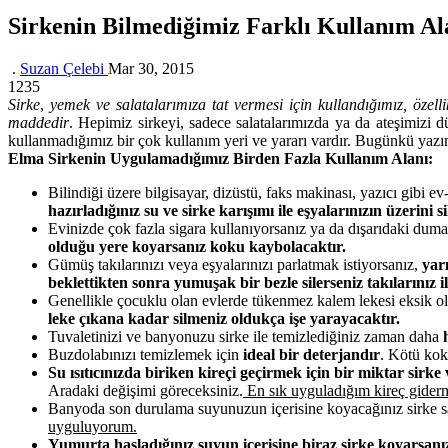
Sirkenin Bilmediğimiz Farklı Kullanım Al
.
Suzan Çelebi
Mar 30, 2015
1235
Sirke
,
yemek ve salatalarımıza tat vermesi için kullandığımız, özelli
maddedir
. Hepimiz sirkeyi, sadece salatalarımızda ya da ateşimizi d
kullanmadığımız bir çok kullanım yeri ve yararı vardır. Bugünkü yazım
Elma Sirkenin Uygulamadığımız Birden Fazla Kullanım Alanı:
Bilindiği üzere bilgisayar, dizüstü, faks makinası, yazıcı gibi e
hazırladığınız su ve sirke karışımı ile eşyalarınızın üzerin
Evinizde çok fazla sigara kullanıyorsanız ya da dışarıdaki duma
olduğu yere koyarsanız koku
kaybolacaktır.
Gümüş takılarınızı veya eşyalarınızı parlatmak istiyorsanız,
yar
beklettikten sonra yumuşak bir bezle silerseniz takılarınız i
Genellikle çocuklu olan evlerde tükenmez kalem lekesi eksik 
leke çıkana kadar silmeniz oldukça işe yarayacaktır.
Tuvaletinizi ve banyonuzu sirke ile temizlediğiniz zaman daha
Buzdolabınızı temizlemek için
ideal bir deterjandır
. Kötü kok
Su ısıtıcınızda biriken kireçi geçirmek için bir miktar sirk
Aradaki değişimi göreceksiniz.
En sık uyguladığım kireç giderm
Banyoda son durulama suyunuzun içerisine koyacağınız sirke sa
uyguluyorum.
Yumurta haşladığınız suyun içerisine biraz sirke koyarsanı