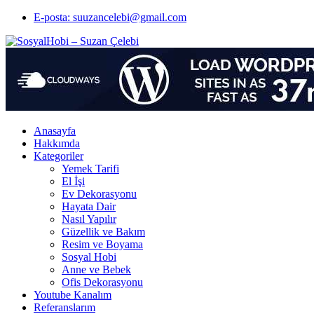
E-posta: suuzancelebi@gmail.com
Anasayfa
Hakkımda
Kategoriler
Yemek Tarifi
El İşi
Ev Dekorasyonu
Hayata Dair
Nasıl Yapılır
Güzellik ve Bakım
Resim ve Boyama
Sosyal Hobi
Anne ve Bebek
Ofis Dekorasyonu
Youtube Kanalım
Referanslarım