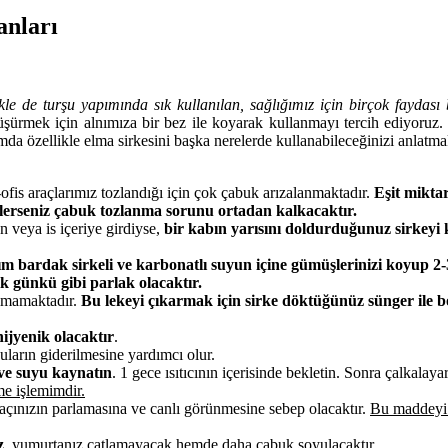
anları
kle de turşu yapımında sık kullanılan, sağlığımız için birçok faydası
üşürmek için alnımıza bir bez ile koyarak kullanmayı tercih ediyoruz.
da özellikle elma sirkesini başka nerelerde kullanabileceğinizi anlatma
v-ofis araçlarımız tozlandığı için çok çabuk arızalanmaktadır.
Eşit mikta
i silerseniz çabuk tozlanma sorunu ortadan kalkacaktır.
n veya is içeriye girdiyse,
bir kabın yarısını doldurduğunuz sirkey
ım bardak sirkeli ve karbonatlı suyun içine gümüşlerinizi koyup 2-
lk günkü gibi parlak olacaktır.
olmamaktadır.
Bu lekeyi çıkarmak için sirke döktüğünüz sünger ile b
hijyenik olacaktır
.
uların giderilmesine yardımcı olur.
e ve suyu kaynatın
. 1 gece ısıtıcının içerisinde bekletin. Sonra çalkalaya
e işlemimdir.
çınızın parlamasına ve canlı görünmesine sebep olacaktır.
Bu maddeyi 
z
, yumurtanız çatlamayacak hemde daha çabuk soyulacaktır.