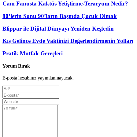
Cam Fanusta Kaktüs Yetiştirme-Teraryum Nedir?
80’lerin Sonu 90’ların Başında Çocuk Olmak
Blippar ile Dijital Dünyayı Yeniden Keşfedin
Kış Gelince Evde Vaktinizi Değerlendirmenin Yolları
Pratik Mutfak Gereçleri
Yorum Bırak
E-posta hesabınız yayımlanmayacak.