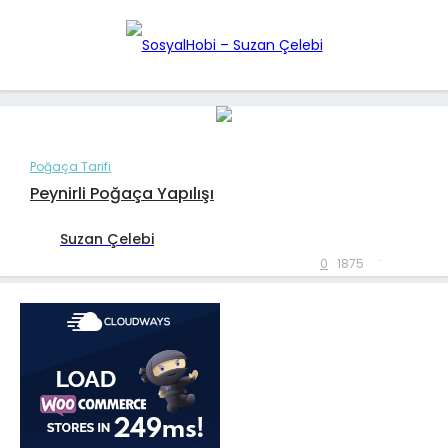
Poğaça Tarifi
Peynirli Poğaça Yapılışı
Suzan Çelebi
.
0
1875