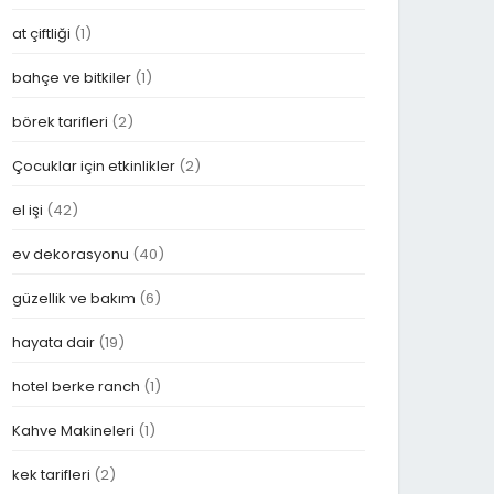
at çiftliği
(1)
bahçe ve bitkiler
(1)
börek tarifleri
(2)
Çocuklar için etkinlikler
(2)
el işi
(42)
ev dekorasyonu
(40)
güzellik ve bakım
(6)
hayata dair
(19)
hotel berke ranch
(1)
Kahve Makineleri
(1)
kek tarifleri
(2)