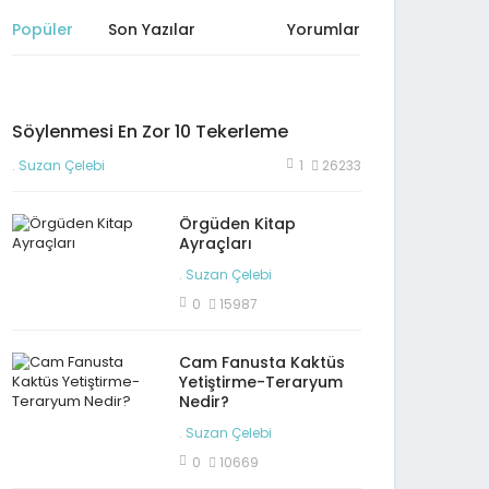
Popüler
Son Yazılar
Yorumlar
Söylenmesi En Zor 10 Tekerleme
.
Suzan Çelebi
1
26233
Örgüden Kitap
Ayraçları
.
Suzan Çelebi
0
15987
Cam Fanusta Kaktüs
Yetiştirme-Teraryum
Nedir?
.
Suzan Çelebi
0
10669