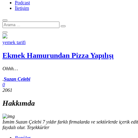
Podcast
İletişim
Arama
için:
yemek tarifi
Ekmek Hamurundan Pizza Yapılışı
Ohhh…
Yazar
.
Suzan Çelebi
0
2061
Hakkımda
İsmim Suzan Çelebi 7 yıldır farklı firmalarda ve sektörlerde içerik 
faydalı olur. Teşekkürler
Popüler