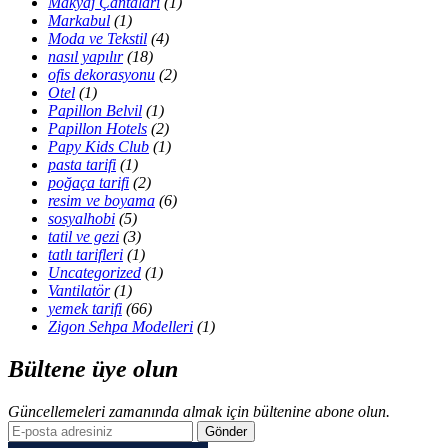
Makyaj Çantaları
(1)
Markabul
(1)
Moda ve Tekstil
(4)
nasıl yapılır
(18)
ofis dekorasyonu
(2)
Otel
(1)
Papillon Belvil
(1)
Papillon Hotels
(2)
Papy Kids Club
(1)
pasta tarifi
(1)
poğaça tarifi
(2)
resim ve boyama
(6)
sosyalhobi
(5)
tatil ve gezi
(3)
tatlı tarifleri
(1)
Uncategorized
(1)
Vantilatör
(1)
yemek tarifi
(66)
Zigon Sehpa Modelleri
(1)
Bültene üye olun
Güncellemeleri zamanında almak için bültenine abone olun.