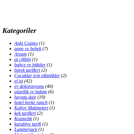
Kategoriler
Anki Cozmo
(1)
anne ve bebek
(7)
Arzum
(1)
at çiftliği
(1)
bahçe ve bitkiler
(1)
börek tarifleri
(2)
Çocuklar için etkinlikler
(2)
el işi
(42)
ev dekorasyonu
(40)
güzellik ve bakım
(6)
hayata dair
(19)
hotel berke ranch
(1)
Kahve Makineleri
(1)
kek tarifleri
(2)
Kozmetik
(1)
kurabiye tarifi
(1)
Lumberjack
(1)