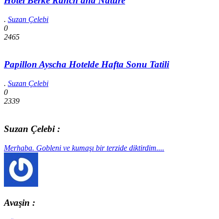
Hotel Berke Ranch and Nature
.
Suzan Çelebi
0
2465
Papillon Ayscha Hotelde Hafta Sonu Tatili
.
Suzan Çelebi
0
2339
Suzan Çelebi :
Merhaba. Gobleni ve kumaşı bir terzide diktirdim....
Avaşin :