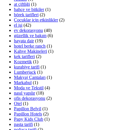
at çiftliği
(1)
bahçe ve bitkiler
(1)
börek tarifleri
(2)
Çocuklar için etkinlikler
(2)
el işi
(42)
ev dekorasyonu
(40)
güzellik ve bakım
(6)
hayata dair
(19)
hotel berke ranch
(1)
Kahve Makineleri
(1)
kek tarifleri
(2)
Kozmetik
(1)
kurabiye tarifi
(1)
Lumberjack
(1)
Makyaj Çantaları
(1)
Markabul
(1)
Moda ve Tekstil
(4)
nasıl yapılır
(18)
ofis dekorasyonu
(2)
Otel
(1)
Papillon Belvil
(1)
Papillon Hotels
(2)
Papy Kids Club
(1)
pasta tarifi
(1)
poğaça tarifi
(2)