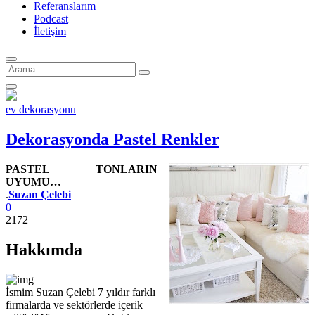
Referanslarım
Podcast
İletişim
Arama
için:
ev dekorasyonu
Dekorasyonda Pastel Renkler
PASTEL TONLARIN
UYUMU…
Yazar
.
Suzan Çelebi
0
2172
Hakkımda
İsmim Suzan Çelebi 7 yıldır farklı
firmalarda ve sektörlerde içerik