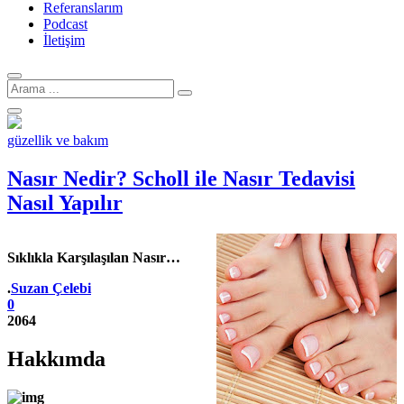
Referanslarım
Podcast
İletişim
Arama
için:
güzellik ve bakım
Nasır Nedir? Scholl ile Nasır Tedavisi
Nasıl Yapılır
Sıklıkla Karşılaşılan Nasır…
Yazar
.
Suzan Çelebi
0
2064
Hakkımda