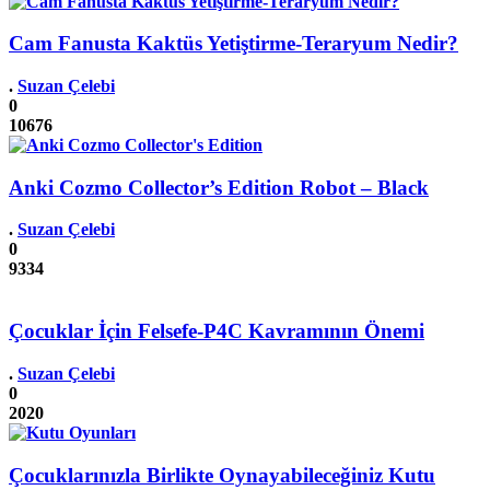
Cam Fanusta Kaktüs Yetiştirme-Teraryum Nedir?
.
Suzan Çelebi
0
10676
Anki Cozmo Collector’s Edition Robot – Black
.
Suzan Çelebi
0
9334
Çocuklar İçin Felsefe-P4C Kavramının Önemi
.
Suzan Çelebi
0
2020
Çocuklarınızla Birlikte Oynayabileceğiniz Kutu