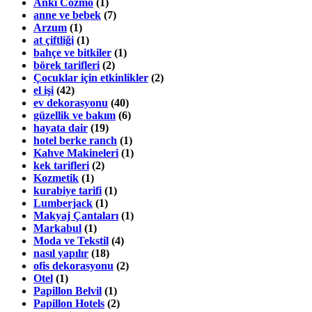
Anki Cozmo
(1)
anne ve bebek
(7)
Arzum
(1)
at çiftliği
(1)
bahçe ve bitkiler
(1)
börek tarifleri
(2)
Çocuklar için etkinlikler
(2)
el işi
(42)
ev dekorasyonu
(40)
güzellik ve bakım
(6)
hayata dair
(19)
hotel berke ranch
(1)
Kahve Makineleri
(1)
kek tarifleri
(2)
Kozmetik
(1)
kurabiye tarifi
(1)
Lumberjack
(1)
Makyaj Çantaları
(1)
Markabul
(1)
Moda ve Tekstil
(4)
nasıl yapılır
(18)
ofis dekorasyonu
(2)
Otel
(1)
Papillon Belvil
(1)
Papillon Hotels
(2)