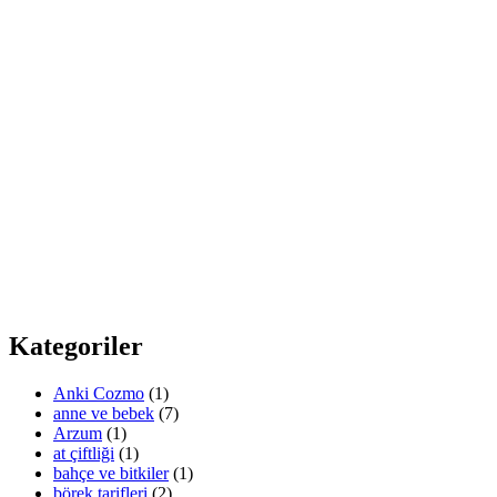
Kategoriler
Anki Cozmo
(1)
anne ve bebek
(7)
Arzum
(1)
at çiftliği
(1)
bahçe ve bitkiler
(1)
börek tarifleri
(2)