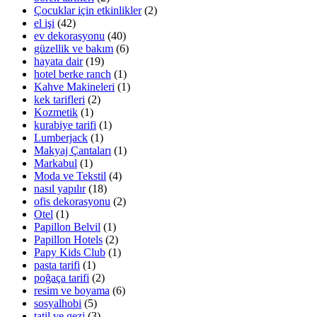
Çocuklar için etkinlikler
(2)
el işi
(42)
ev dekorasyonu
(40)
güzellik ve bakım
(6)
hayata dair
(19)
hotel berke ranch
(1)
Kahve Makineleri
(1)
kek tarifleri
(2)
Kozmetik
(1)
kurabiye tarifi
(1)
Lumberjack
(1)
Makyaj Çantaları
(1)
Markabul
(1)
Moda ve Tekstil
(4)
nasıl yapılır
(18)
ofis dekorasyonu
(2)
Otel
(1)
Papillon Belvil
(1)
Papillon Hotels
(2)
Papy Kids Club
(1)
pasta tarifi
(1)
poğaça tarifi
(2)
resim ve boyama
(6)
sosyalhobi
(5)
tatil ve gezi
(3)