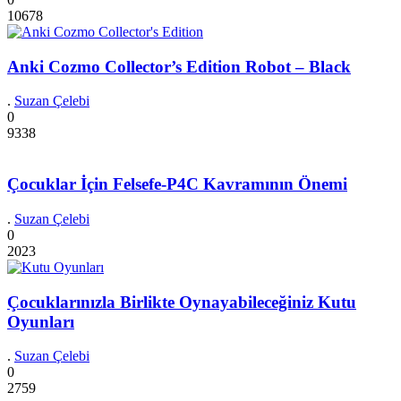
10678
Anki Cozmo Collector’s Edition Robot – Black
.
Suzan Çelebi
0
9338
Çocuklar İçin Felsefe-P4C Kavramının Önemi
.
Suzan Çelebi
0
2023
Çocuklarınızla Birlikte Oynayabileceğiniz Kutu
Oyunları
.
Suzan Çelebi
0
2759