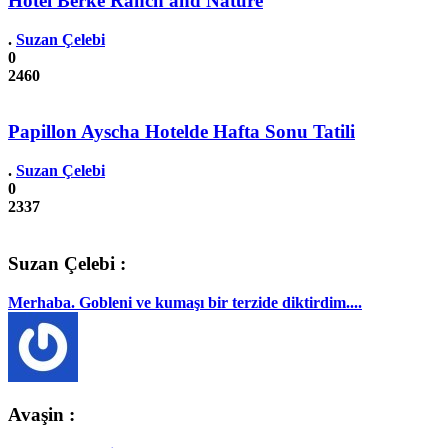
Hotel Berke Ranch and Nature
.
Suzan Çelebi
0
2460
Papillon Ayscha Hotelde Hafta Sonu Tatili
.
Suzan Çelebi
0
2337
Suzan Çelebi :
Merhaba. Gobleni ve kumaşı bir terzide diktirdim....
Avaşin :