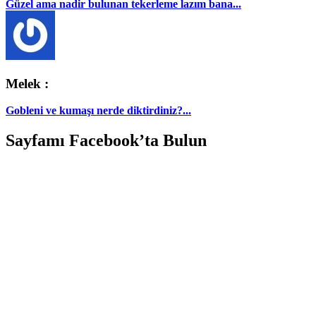
Güzel ama nadir bulunan tekerleme lazım bana...
Melek :
Gobleni ve kumaşı nerde diktirdiniz?...
Sayfamı Facebook’ta Bulun