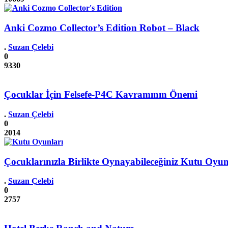
Anki Cozmo Collector’s Edition Robot – Black
.
Suzan Çelebi
0
9330
Çocuklar İçin Felsefe-P4C Kavramının Önemi
.
Suzan Çelebi
0
2014
Çocuklarınızla Birlikte Oynayabileceğiniz Kutu Oyun
.
Suzan Çelebi
0
2757