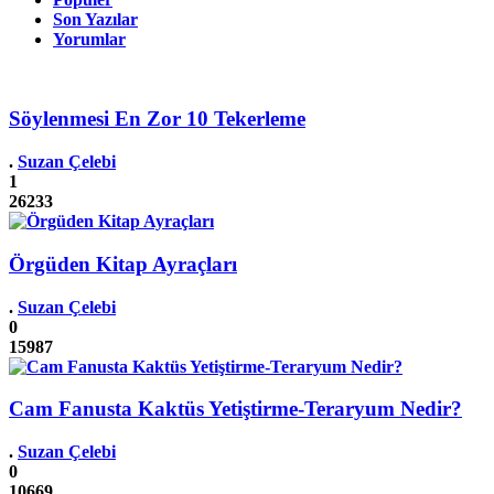
Son Yazılar
Yorumlar
Söylenmesi En Zor 10 Tekerleme
.
Suzan Çelebi
1
26233
Örgüden Kitap Ayraçları
.
Suzan Çelebi
0
15987
Cam Fanusta Kaktüs Yetiştirme-Teraryum Nedir?
.
Suzan Çelebi
0
10669