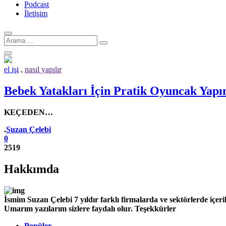
Podcast
İletişim
Arama
için:
el işi
,
nasıl yapılır
Bebek Yatakları İçin Pratik Oyuncak Yapı
KEÇEDEN…
Yazar
.
Suzan Çelebi
0
2519
Hakkımda
İsmim Suzan Çelebi 7 yıldır farklı firmalarda ve sektörlerde içe
Umarım yazılarım sizlere faydalı olur. Teşekkürler
Popüler