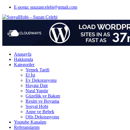
E-posta: suuzancelebi@gmail.com
Anasayfa
Hakkımda
Kategoriler
Yemek Tarifi
El İşi
Ev Dekorasyonu
Hayata Dair
Nasıl Yapılır
Güzellik ve Bakım
Resim ve Boyama
Sosyal Hobi
Anne ve Bebek
Ofis Dekorasyonu
Youtube Kanalım
Referanslarım