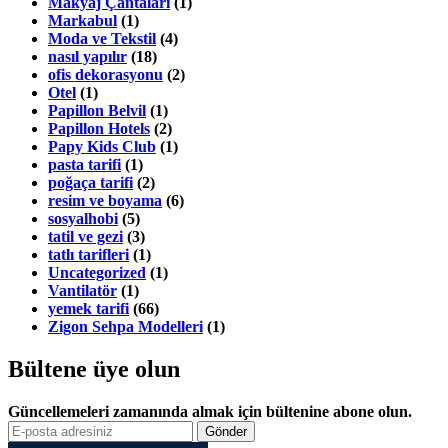
Makyaj Çantaları
(1)
Markabul
(1)
Moda ve Tekstil
(4)
nasıl yapılır
(18)
ofis dekorasyonu
(2)
Otel
(1)
Papillon Belvil
(1)
Papillon Hotels
(2)
Papy Kids Club
(1)
pasta tarifi
(1)
poğaça tarifi
(2)
resim ve boyama
(6)
sosyalhobi
(5)
tatil ve gezi
(3)
tatlı tarifleri
(1)
Uncategorized
(1)
Vantilatör
(1)
yemek tarifi
(66)
Zigon Sehpa Modelleri
(1)
Bültene üye olun
Güncellemeleri zamanında almak için bültenine abone olun.