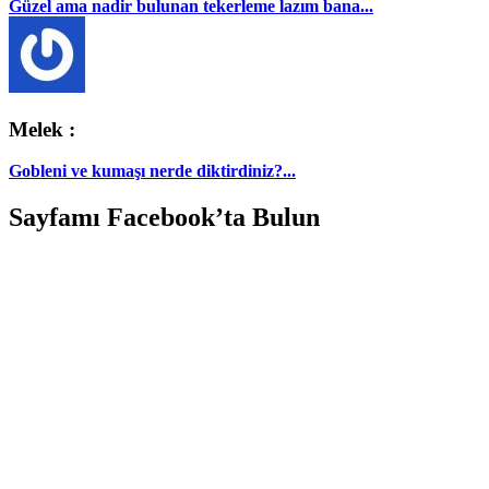
Güzel ama nadir bulunan tekerleme lazım bana...
Melek :
Gobleni ve kumaşı nerde diktirdiniz?...
Sayfamı Facebook’ta Bulun