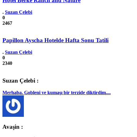
Hotel Berke Ranch and Nature
.
Suzan Çelebi
0
2467
Papillon Ayscha Hotelde Hafta Sonu Tatili
.
Suzan Çelebi
0
2340
Suzan Çelebi :
Merhaba. Gobleni ve kumaşı bir terzide diktirdim....
Avaşin :