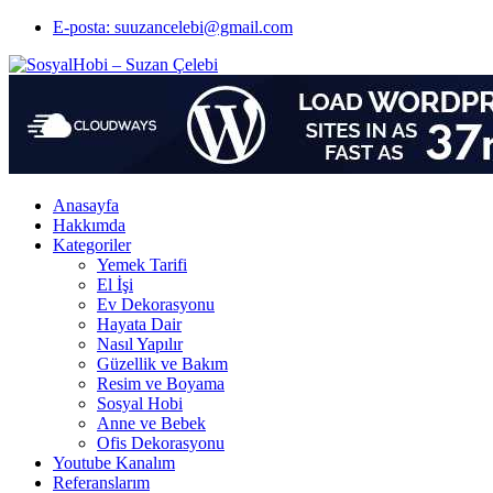
E-posta: suuzancelebi@gmail.com
Anasayfa
Hakkımda
Kategoriler
Yemek Tarifi
El İşi
Ev Dekorasyonu
Hayata Dair
Nasıl Yapılır
Güzellik ve Bakım
Resim ve Boyama
Sosyal Hobi
Anne ve Bebek
Ofis Dekorasyonu
Youtube Kanalım
Referanslarım