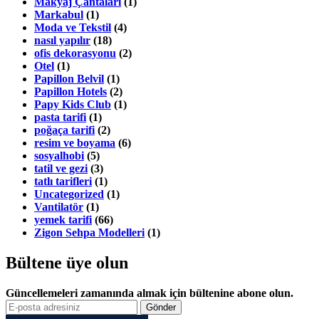
Makyaj Çantaları
(1)
Markabul
(1)
Moda ve Tekstil
(4)
nasıl yapılır
(18)
ofis dekorasyonu
(2)
Otel
(1)
Papillon Belvil
(1)
Papillon Hotels
(2)
Papy Kids Club
(1)
pasta tarifi
(1)
poğaça tarifi
(2)
resim ve boyama
(6)
sosyalhobi
(5)
tatil ve gezi
(3)
tatlı tarifleri
(1)
Uncategorized
(1)
Vantilatör
(1)
yemek tarifi
(66)
Zigon Sehpa Modelleri
(1)
Bültene üye olun
Güncellemeleri zamanında almak için bültenine abone olun.