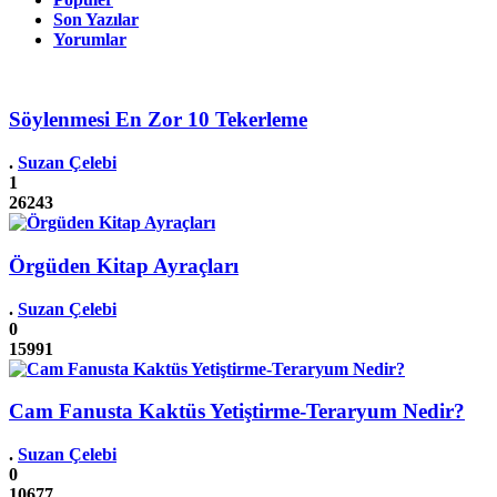
Son Yazılar
Yorumlar
Söylenmesi En Zor 10 Tekerleme
.
Suzan Çelebi
1
26243
Örgüden Kitap Ayraçları
.
Suzan Çelebi
0
15991
Cam Fanusta Kaktüs Yetiştirme-Teraryum Nedir?
.
Suzan Çelebi
0
10677