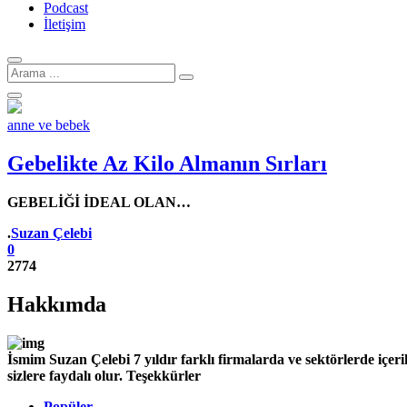
Podcast
İletişim
Arama
için:
anne ve bebek
Gebelikte Az Kilo Almanın Sırları
GEBELİĞİ İDEAL OLAN…
Yazar
.
Suzan Çelebi
0
2774
Hakkımda
İsmim Suzan Çelebi 7 yıldır farklı firmalarda ve sektörlerde iç
sizlere faydalı olur. Teşekkürler
Popüler