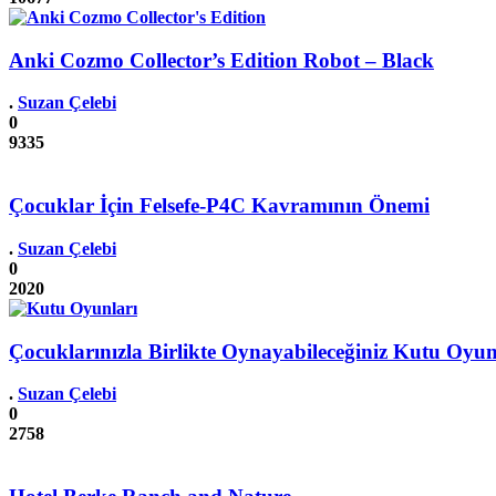
Anki Cozmo Collector’s Edition Robot – Black
.
Suzan Çelebi
0
9335
Çocuklar İçin Felsefe-P4C Kavramının Önemi
.
Suzan Çelebi
0
2020
Çocuklarınızla Birlikte Oynayabileceğiniz Kutu Oyun
.
Suzan Çelebi
0
2758