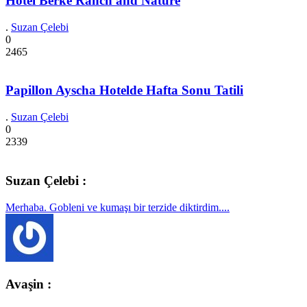
Hotel Berke Ranch and Nature
.
Suzan Çelebi
0
2465
Papillon Ayscha Hotelde Hafta Sonu Tatili
.
Suzan Çelebi
0
2339
Suzan Çelebi :
Merhaba. Gobleni ve kumaşı bir terzide diktirdim....
Avaşin :