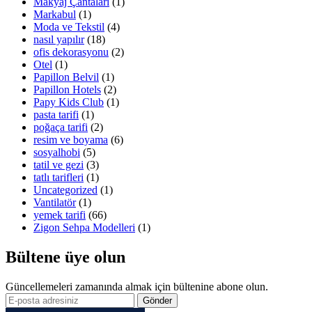
Makyaj Çantaları
(1)
Markabul
(1)
Moda ve Tekstil
(4)
nasıl yapılır
(18)
ofis dekorasyonu
(2)
Otel
(1)
Papillon Belvil
(1)
Papillon Hotels
(2)
Papy Kids Club
(1)
pasta tarifi
(1)
poğaça tarifi
(2)
resim ve boyama
(6)
sosyalhobi
(5)
tatil ve gezi
(3)
tatlı tarifleri
(1)
Uncategorized
(1)
Vantilatör
(1)
yemek tarifi
(66)
Zigon Sehpa Modelleri
(1)
Bültene üye olun
Güncellemeleri zamanında almak için bültenine abone olun.