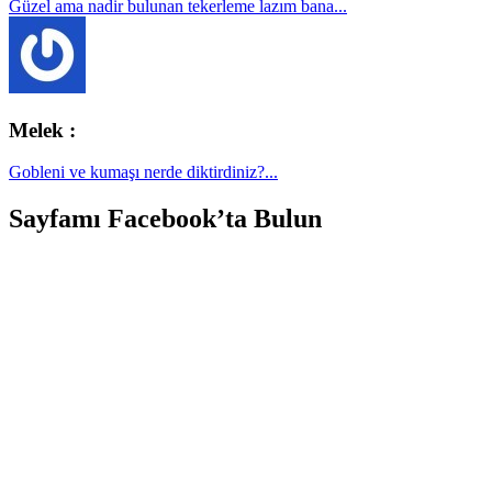
Güzel ama nadir bulunan tekerleme lazım bana...
Melek :
Gobleni ve kumaşı nerde diktirdiniz?...
Sayfamı Facebook’ta Bulun