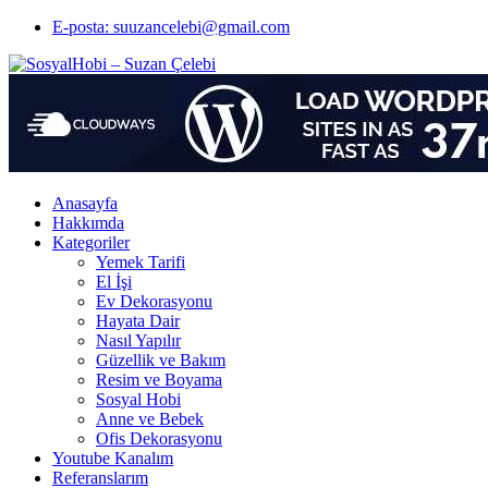
E-posta: suuzancelebi@gmail.com
Anasayfa
Hakkımda
Kategoriler
Yemek Tarifi
El İşi
Ev Dekorasyonu
Hayata Dair
Nasıl Yapılır
Güzellik ve Bakım
Resim ve Boyama
Sosyal Hobi
Anne ve Bebek
Ofis Dekorasyonu
Youtube Kanalım
Referanslarım