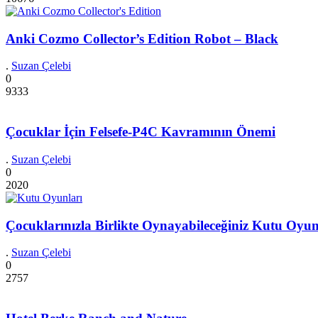
Anki Cozmo Collector’s Edition Robot – Black
.
Suzan Çelebi
0
9333
Çocuklar İçin Felsefe-P4C Kavramının Önemi
.
Suzan Çelebi
0
2020
Çocuklarınızla Birlikte Oynayabileceğiniz Kutu Oyun
.
Suzan Çelebi
0
2757