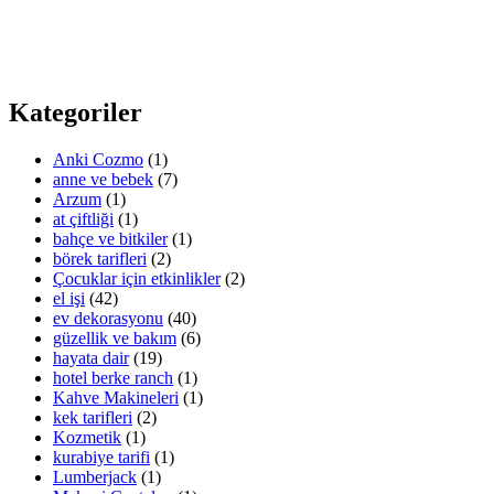
Kategoriler
Anki Cozmo
(1)
anne ve bebek
(7)
Arzum
(1)
at çiftliği
(1)
bahçe ve bitkiler
(1)
börek tarifleri
(2)
Çocuklar için etkinlikler
(2)
el işi
(42)
ev dekorasyonu
(40)
güzellik ve bakım
(6)
hayata dair
(19)
hotel berke ranch
(1)
Kahve Makineleri
(1)
kek tarifleri
(2)
Kozmetik
(1)
kurabiye tarifi
(1)
Lumberjack
(1)