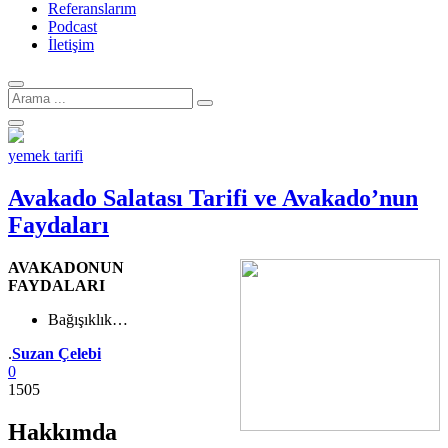
Referanslarım
Podcast
İletişim
Arama
için:
yemek tarifi
Avakado Salatası Tarifi ve Avakado’nun
Faydaları
AVAKADONUN
FAYDALARI
Bağışıklık…
Yazar
.
Suzan Çelebi
0
1505
Hakkımda