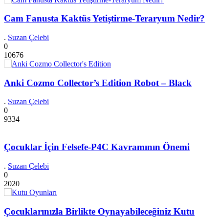
Cam Fanusta Kaktüs Yetiştirme-Teraryum Nedir?
.
Suzan Çelebi
0
10676
Anki Cozmo Collector’s Edition Robot – Black
.
Suzan Çelebi
0
9334
Çocuklar İçin Felsefe-P4C Kavramının Önemi
.
Suzan Çelebi
0
2020
Çocuklarınızla Birlikte Oynayabileceğiniz Kutu