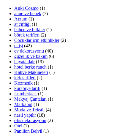
Anki Cozmo
(1)
anne ve bebek
(7)
Arzum
(1)
at çiftliği
(1)
bahçe ve bitkiler
(1)
börek tarifleri
(2)
Çocuklar için etkinlikler
(2)
el işi
(42)
ev dekorasyonu
(40)
güzellik ve bakım
(6)
hayata dair
(19)
hotel berke ranch
(1)
Kahve Makineleri
(1)
kek tarifleri
(2)
Kozmetik
(1)
kurabiye tarifi
(1)
Lumberjack
(1)
Makyaj Çantaları
(1)
Markabul
(1)
Moda ve Tekstil
(4)
nasıl yapılır
(18)
ofis dekorasyonu
(2)
Otel
(1)
Papillon Belvil
(1)