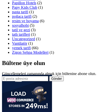
Papillon Hotels
(2)
Papy Kids Club
(1)
pasta tarifi
(1)
poğaça tarifi
(2)
resim ve boyama
(6)
sosyalhobi
(5)
tatil ve gezi
(3)
tatlı tarifleri
(1)
Uncategorized
(1)
Vantilatör
(1)
yemek tarifi
(66)
Zigon Sehpa Modelleri
(1)
Bültene üye olun
Güncellemeleri zamanında almak için bültenine abone olun.