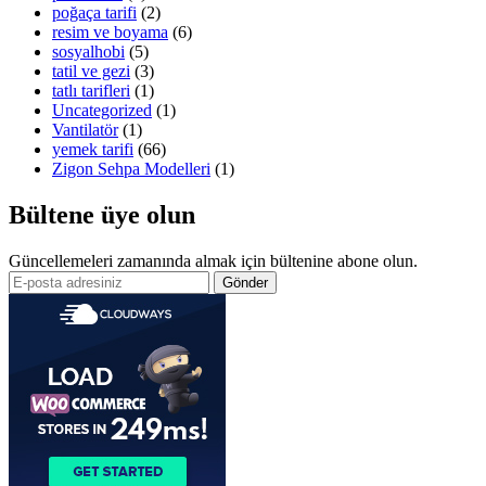
poğaça tarifi
(2)
resim ve boyama
(6)
sosyalhobi
(5)
tatil ve gezi
(3)
tatlı tarifleri
(1)
Uncategorized
(1)
Vantilatör
(1)
yemek tarifi
(66)
Zigon Sehpa Modelleri
(1)
Bültene üye olun
Güncellemeleri zamanında almak için bültenine abone olun.