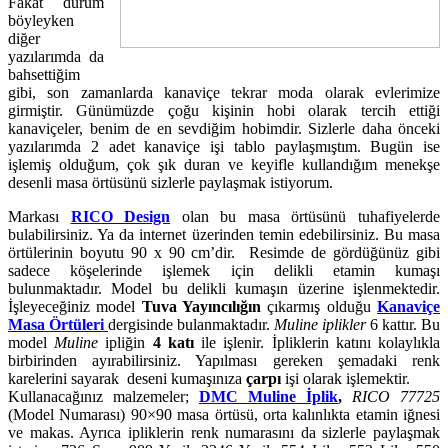
Fakat durum
böyleyken
diğer
yazılarımda da
bahsettiğim
gibi, son zamanlarda kanaviçe tekrar moda olarak evlerimize
girmiştir. Günümüzde çoğu kişinin hobi olarak tercih ettiği
kanaviçeler, benim de en sevdiğim hobimdir. Sizlerle daha önceki
yazılarımda 2 adet kanaviçe işi tablo paylaşmıştım. Bugün ise
işlemiş olduğum, çok şık duran ve keyifle kullandığım menekşe
desenli masa örtüsünü sizlerle paylaşmak istiyorum.
Markası
RICO Design
olan bu masa örtüsünü tuhafiyelerde
bulabilirsiniz. Ya da internet üzerinden temin edebilirsiniz. Bu masa
örtülerinin boyutu 90 x 90 cm’dir. Resimde de gördüğünüz gibi
sadece köşelerinde işlemek için delikli etamin kumaşı
bulunmaktadır. Model bu delikli kumaşın üzerine işlenmektedir.
İşleyeceğiniz model
Tuva Yayıncılığın
çıkarmış olduğu
Kanaviçe
Masa Örtüleri
dergisinde bulanmaktadır.
Muline iplikler
6 kattır. Bu
model
Muline
ipliğin
4 katı
ile işlenir. İpliklerin katını kolaylıkla
birbirinden ayırabilirsiniz. Yapılması gereken şemadaki renk
karelerini sayarak deseni kumaşınıza
çarpı
işi olarak işlemektir.
Kullanacağınız malzemeler;
DMC Muline İplik
,
RICO 77725
(Model Numarası) 90×90 masa örtüsü, orta kalınlıkta etamin iğnesi
ve makas. Ayrıca ipliklerin renk numarasını da sizlerle paylaşmak