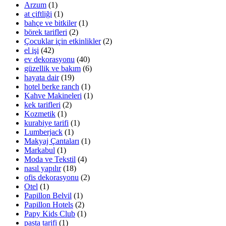
Arzum
(1)
at çiftliği
(1)
bahçe ve bitkiler
(1)
börek tarifleri
(2)
Çocuklar için etkinlikler
(2)
el işi
(42)
ev dekorasyonu
(40)
güzellik ve bakım
(6)
hayata dair
(19)
hotel berke ranch
(1)
Kahve Makineleri
(1)
kek tarifleri
(2)
Kozmetik
(1)
kurabiye tarifi
(1)
Lumberjack
(1)
Makyaj Çantaları
(1)
Markabul
(1)
Moda ve Tekstil
(4)
nasıl yapılır
(18)
ofis dekorasyonu
(2)
Otel
(1)
Papillon Belvil
(1)
Papillon Hotels
(2)
Papy Kids Club
(1)
pasta tarifi
(1)