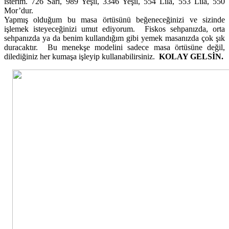
isterim. 726 Sarı, 989 Yeşil, 3346 Yeşil, 554 Lila, 553 Lila, 550
Mor’dur.
Yapmış olduğum bu masa örtüsünü beğeneceğinizi ve sizinde
işlemek isteyeceğinizi umut ediyorum. Fiskos sehpanızda, orta
sehpanızda ya da benim kullandığım gibi yemek masanızda çok şık
duracaktır. Bu menekşe modelini sadece masa örtüsüne değil,
dilediğiniz her kumaşa işleyip kullanabilirsiniz.
KOLAY GELSİN.