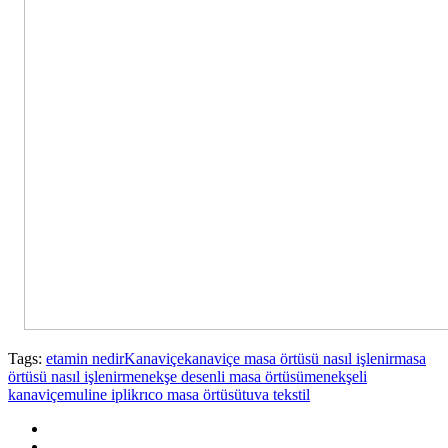
Tags:
etamin nedir
Kanaviçe
kanaviçe masa örtüsü nasıl işlenir
masa
örtüsü nasıl işlenir
menekşe desenli masa örtüsü
menekşeli
kanaviçe
muline iplik
rıco masa örtüsü
tuva tekstil