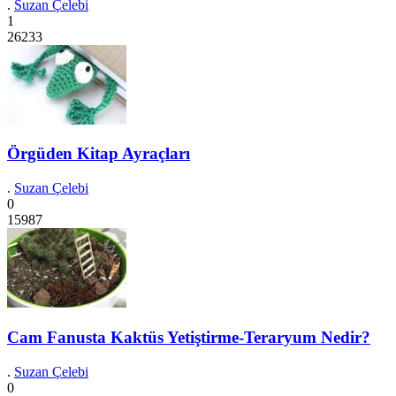
.
Suzan Çelebi
1
26233
Örgüden Kitap Ayraçları
.
Suzan Çelebi
0
15987
Cam Fanusta Kaktüs Yetiştirme-Teraryum Nedir?
.
Suzan Çelebi
0