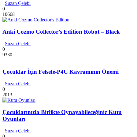
.
Suzan Çelebi
0
10668
Anki Cozmo Collector’s Edition Robot – Black
.
Suzan Çelebi
0
9330
Çocuklar İçin Felsefe-P4C Kavramının Önemi
.
Suzan Çelebi
0
2013
Çocuklarınızla Birlikte Oynayabileceğiniz Kutu
Oyunları
.
Suzan Çelebi
0