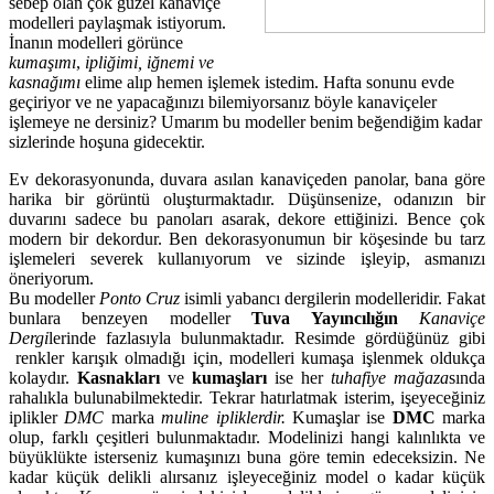
sebep olan çok güzel kanaviçe
modelleri paylaşmak istiyorum.
İnanın modelleri görünce
kumaşımı
,
ipliğimi, iğnemi ve
kasnağımı
elime alıp hemen işlemek istedim. Hafta sonunu evde
geçiriyor ve ne yapacağınızı bilemiyorsanız böyle kanaviçeler
işlemeye ne dersiniz? Umarım bu modeller benim beğendiğim kadar
sizlerinde hoşuna gidecektir.
Ev dekorasyonunda, duvara asılan kanaviçeden panolar, bana göre
harika bir görüntü oluşturmaktadır. Düşünsenize, odanızın bir
duvarını sadece bu panoları asarak, dekore ettiğinizi. Bence çok
modern bir dekordur. Ben dekorasyonumun bir köşesinde bu tarz
işlemeleri severek kullanıyorum ve sizinde işleyip, asmanızı
öneriyorum.
Bu modeller
Ponto Cruz
isimli yabancı dergilerin modelleridir. Fakat
bunlara benzeyen modeller
Tuva Yayıncılığın
Kanaviçe
Dergi
lerinde fazlasıyla bulunmaktadır. Resimde gördüğünüz gibi
renkler karışık olmadığı için, modelleri kumaşa işlenmek oldukça
kolaydır.
Kasnakları
ve
kumaşları
ise her
tuhafiye mağaza
sında
rahalıkla bulunabilmektedir. Tekrar hatırlatmak isterim, işeyeceğiniz
iplikler
DMC
marka
muline ipliklerdir.
Kumaşlar ise
DMC
marka
olup, farklı çeşitleri bulunmaktadır. Modelinizi hangi kalınlıkta ve
büyüklükte isterseniz kumaşınızı buna göre temin edeceksizin. Ne
kadar küçük delikli alırsanız işleyeceğiniz model o kadar küçük