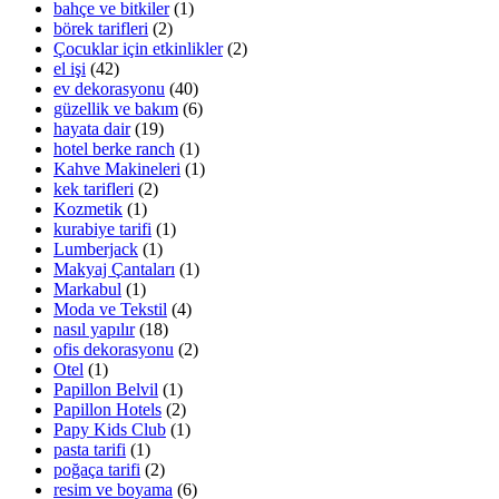
bahçe ve bitkiler
(1)
börek tarifleri
(2)
Çocuklar için etkinlikler
(2)
el işi
(42)
ev dekorasyonu
(40)
güzellik ve bakım
(6)
hayata dair
(19)
hotel berke ranch
(1)
Kahve Makineleri
(1)
kek tarifleri
(2)
Kozmetik
(1)
kurabiye tarifi
(1)
Lumberjack
(1)
Makyaj Çantaları
(1)
Markabul
(1)
Moda ve Tekstil
(4)
nasıl yapılır
(18)
ofis dekorasyonu
(2)
Otel
(1)
Papillon Belvil
(1)
Papillon Hotels
(2)
Papy Kids Club
(1)
pasta tarifi
(1)
poğaça tarifi
(2)
resim ve boyama
(6)