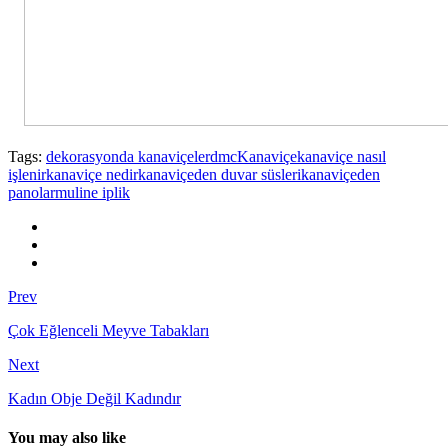
Tags:
dekorasyonda kanaviçeler
dmc
Kanaviçe
kanaviçe nasıl
işlenir
kanaviçe nedir
kanaviçeden duvar süsleri
kanaviçeden
panolar
muline iplik
Prev
Çok Eğlenceli Meyve Tabakları
Next
Kadın Obje Değil Kadındır
You may also like