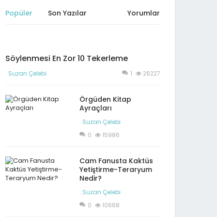
Popüler
Son Yazılar
Yorumlar
Söylenmesi En Zor 10 Tekerleme
.
Suzan Çelebi
1
26227
Örgüden Kitap
Ayraçları
.
Suzan Çelebi
0
15986
Cam Fanusta Kaktüs
Yetiştirme-Teraryum
Nedir?
.
Suzan Çelebi
0
10668