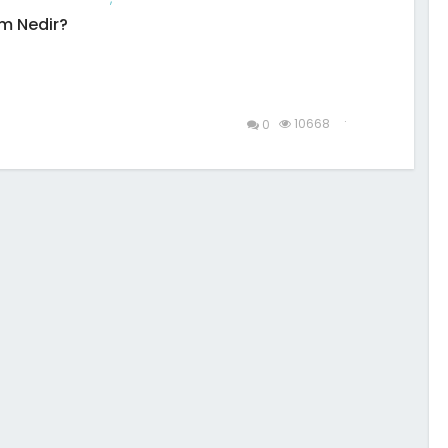
m Nedir?
.
10668
0