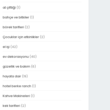
at çiftliği
(1)
bahçe ve bitkiler
(1)
börek tarifleri
(2)
Çocuklar için etkinlikler
(2)
el işi
(42)
ev dekorasyonu
(40)
güzellik ve bakım
(6)
hayata dair
(19)
hotel berke ranch
(1)
Kahve Makineleri
(1)
kek tarifleri
(2)