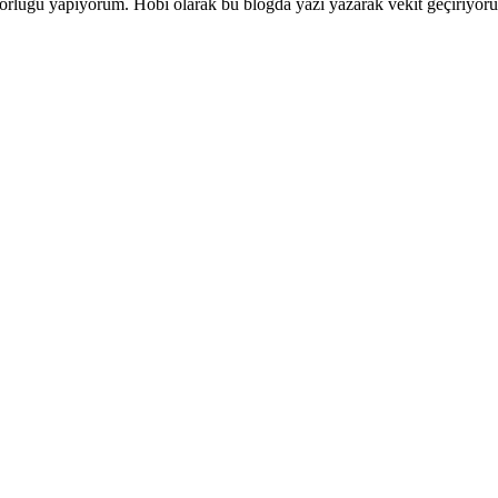
editörlüğü yapıyorum. Hobi olarak bu blogda yazı yazarak vekit geçiriy