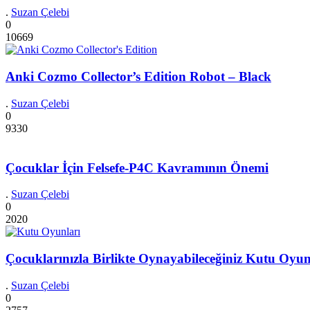
.
Suzan Çelebi
0
10669
Anki Cozmo Collector’s Edition Robot – Black
.
Suzan Çelebi
0
9330
Çocuklar İçin Felsefe-P4C Kavramının Önemi
.
Suzan Çelebi
0
2020
Çocuklarınızla Birlikte Oynayabileceğiniz Kutu Oyun
.
Suzan Çelebi
0