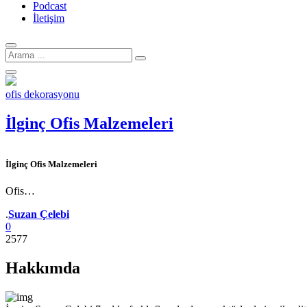
Podcast
İletişim
Arama
için:
ofis dekorasyonu
İlginç Ofis Malzemeleri
İlginç Ofis Malzemeleri
Ofis…
Yazar
.
Suzan Çelebi
0
2577
Hakkımda