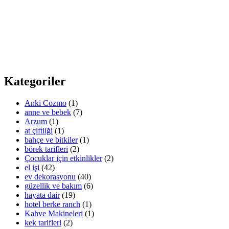
Kategoriler
Anki Cozmo
(1)
anne ve bebek
(7)
Arzum
(1)
at çiftliği
(1)
bahçe ve bitkiler
(1)
börek tarifleri
(2)
Çocuklar için etkinlikler
(2)
el işi
(42)
ev dekorasyonu
(40)
güzellik ve bakım
(6)
hayata dair
(19)
hotel berke ranch
(1)
Kahve Makineleri
(1)
kek tarifleri
(2)