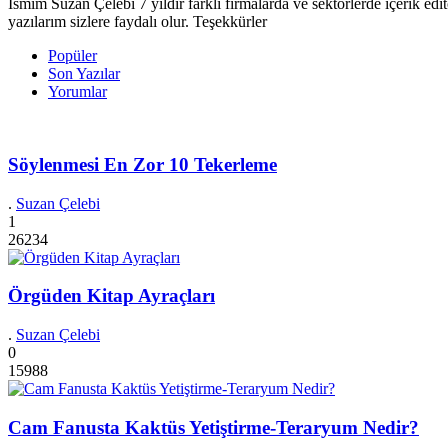
İsmim Suzan Çelebi 7 yıldır farklı firmalarda ve sektörlerde içerik 
yazılarım sizlere faydalı olur. Teşekkürler
Popüler
Son Yazılar
Yorumlar
Söylenmesi En Zor 10 Tekerleme
.
Suzan Çelebi
1
26234
Örgüden Kitap Ayraçları
.
Suzan Çelebi
0
15988
Cam Fanusta Kaktüs Yetiştirme-Teraryum Nedir?