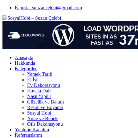
E-posta: suuzancelebi@gmail.com
Anasayfa
Hakkımda
Kategoriler
Yemek Tarifi
El İşi
Ev Dekorasyonu
Hayata Dair
Nasıl Yapılır
Güzellik ve Bakım
Resim ve Boyama
Sosyal Hobi
Anne ve Bebek
Ofis Dekorasyonu
Youtube Kanalım
Referanslarım