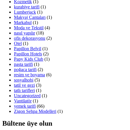
Kozmetik
(1)
kurabiye tarifi
(1)
Lumberjack
(1)
Makyaj Çantaları
(1)
Markabul
(1)
Moda ve Tekstil
(4)
nasıl yapılır
(18)
ofis dekorasyonu
(2)
Otel
(1)
Papillon Belvil
(1)
Papillon Hotels
(2)
Papy Kids Club
(1)
pasta tarifi
(1)
poğaça tarifi
(2)
resim ve boyama
(6)
sosyalhobi
(5)
tatil ve gezi
(3)
tatlı tarifleri
(1)
Uncategorized
(1)
Vantilatör
(1)
yemek tarifi
(66)
Zigon Sehpa Modelleri
(1)
Bültene üye olun