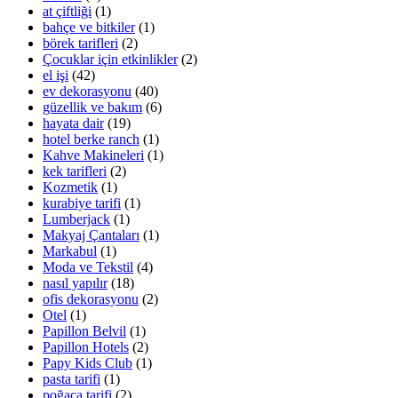
at çiftliği
(1)
bahçe ve bitkiler
(1)
börek tarifleri
(2)
Çocuklar için etkinlikler
(2)
el işi
(42)
ev dekorasyonu
(40)
güzellik ve bakım
(6)
hayata dair
(19)
hotel berke ranch
(1)
Kahve Makineleri
(1)
kek tarifleri
(2)
Kozmetik
(1)
kurabiye tarifi
(1)
Lumberjack
(1)
Makyaj Çantaları
(1)
Markabul
(1)
Moda ve Tekstil
(4)
nasıl yapılır
(18)
ofis dekorasyonu
(2)
Otel
(1)
Papillon Belvil
(1)
Papillon Hotels
(2)
Papy Kids Club
(1)
pasta tarifi
(1)
poğaça tarifi
(2)