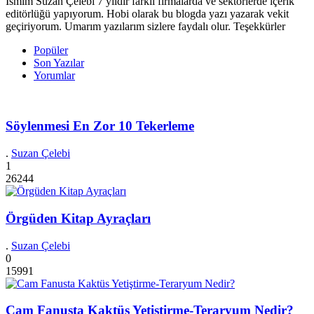
İsmim Suzan Çelebi 7 yıldır farklı firmalarda ve sektörlerde içerik
editörlüğü yapıyorum. Hobi olarak bu blogda yazı yazarak vekit
geçiriyorum. Umarım yazılarım sizlere faydalı olur. Teşekkürler
Popüler
Son Yazılar
Yorumlar
Söylenmesi En Zor 10 Tekerleme
.
Suzan Çelebi
1
26244
Örgüden Kitap Ayraçları
.
Suzan Çelebi
0
15991
Cam Fanusta Kaktüs Yetiştirme-Teraryum Nedir?