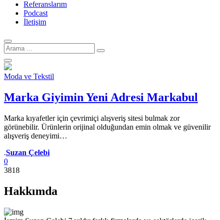
Referanslarım
Podcast
İletişim
Arama
için:
Moda ve Tekstil
Marka Giyimin Yeni Adresi Markabul
Marka kıyafetler için çevrimiçi alışveriş sitesi bulmak zor
görünebilir. Ürünlerin orijinal olduğundan emin olmak ve güvenilir
alışveriş deneyimi…
Yazar
.
Suzan Çelebi
0
3818
Hakkımda