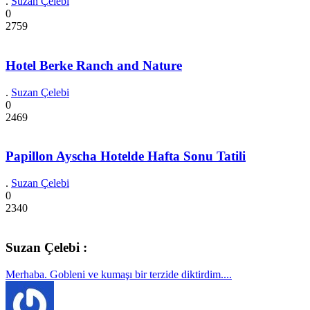
.
Suzan Çelebi
0
2759
Hotel Berke Ranch and Nature
.
Suzan Çelebi
0
2469
Papillon Ayscha Hotelde Hafta Sonu Tatili
.
Suzan Çelebi
0
2340
Suzan Çelebi :
Merhaba. Gobleni ve kumaşı bir terzide diktirdim....