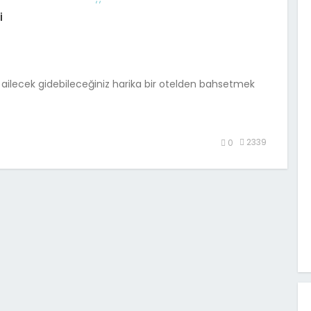
i
e ailecek gidebileceğiniz harika bir otelden bahsetmek
2339
0