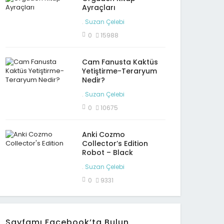
Ayraçları
.
Suzan Çelebi
0
15988
Cam Fanusta Kaktüs
Yetiştirme-Teraryum
Nedir?
.
Suzan Çelebi
0
10675
Anki Cozmo
Collector’s Edition
Robot – Black
.
Suzan Çelebi
0
9331
Sayfamı Facebook’ta Bulun