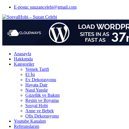
E-posta: suuzancelebi@gmail.com
Anasayfa
Hakkımda
Kategoriler
Yemek Tarifi
El İşi
Ev Dekorasyonu
Hayata Dair
Nasıl Yapılır
Güzellik ve Bakım
Resim ve Boyama
Sosyal Hobi
Anne ve Bebek
Ofis Dekorasyonu
Youtube Kanalım
Referanslarım