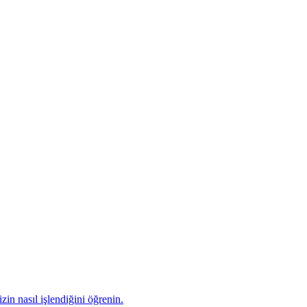
zin nasıl işlendiğini öğrenin.