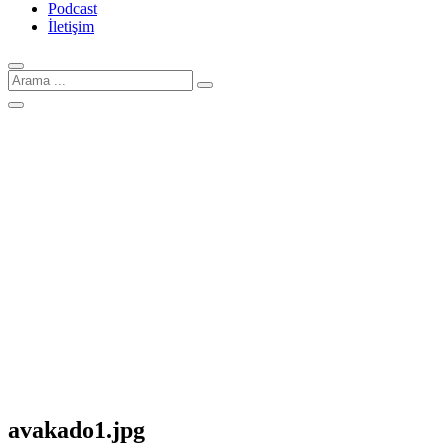
Podcast
İletişim
Arama
için:
avakado1.jpg