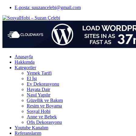
E-posta: suuzancelebi@gmail.com
Anasayfa
Hakkımda
Kategoriler
Yemek Tarifi
El İşi
Ev Dekorasyonu
Hayata Dair
Nasıl Yapılır
Güzellik ve Bakım
Resim ve Boyama
Sosyal Hobi
Anne ve Bebek
Ofis Dekorasyonu
Youtube Kanalım
Referanslarım