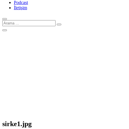
Podcast
İletişim
Arama
için:
sirke1.jpg