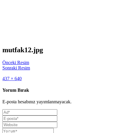
mutfak12.jpg
Önceki Resim
Sonraki Resim
Full
437 × 640
size
Yorum Bırak
E-posta hesabınız yayımlanmayacak.