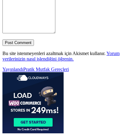
Bu site istenmeyenleri azaltmak için Akismet kullanır.
Yorum
verilerinizin nasıl işlendiğini öğrenin.
Yazı
Yayınlandı
Pratik Mutfak Gereçleri
gezinmesi