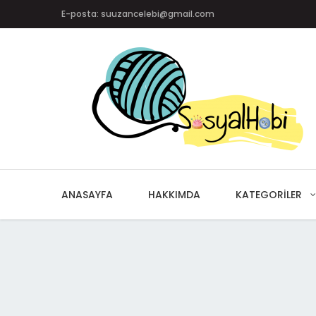
E-posta: suuzancelebi@gmail.com
ANASAYFA
HAKKIMDA
KATEGORILER