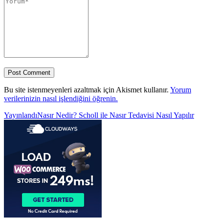
Bu site istenmeyenleri azaltmak için Akismet kullanır.
Yorum
verilerinizin nasıl işlendiğini öğrenin.
Yazı
Yayınlandı
Nasır Nedir? Scholl ile Nasır Tedavisi Nasıl Yapılır
gezinmesi