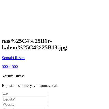
nas%25C4%25B1r-
kalem%25C4%25B13.jpg
Sonraki Resim
Full
500 × 500
size
Yorum Bırak
E-posta hesabınız yayımlanmayacak.