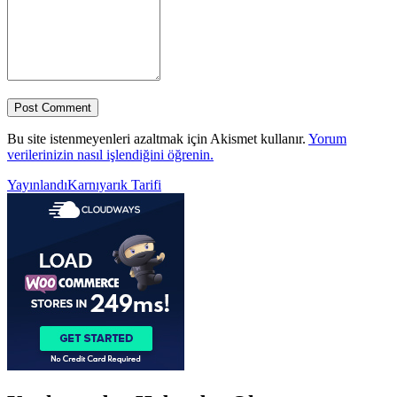
Bu site istenmeyenleri azaltmak için Akismet kullanır.
Yorum
verilerinizin nasıl işlendiğini öğrenin.
Yazı
Yayınlandı
Karnıyarık Tarifi
gezinmesi