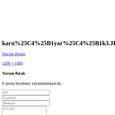
karn%25C4%25B1yar%25C4%25B1k3.J
Önceki Resim
Full
1200 × 1600
size
Yorum Bırak
E-posta hesabınız yayımlanmayacak.