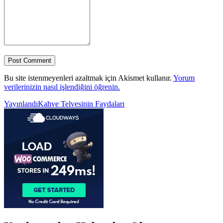
Bu site istenmeyenleri azaltmak için Akismet kullanır.
Yorum
verilerinizin nasıl işlendiğini öğrenin.
Yazı
Yayınlandı
Kahve Telvesinin Faydaları
gezinmesi