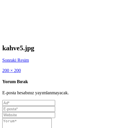
kahve5.jpg
Sonraki Resim
Full
200 × 200
size
Yorum Bırak
E-posta hesabınız yayımlanmayacak.