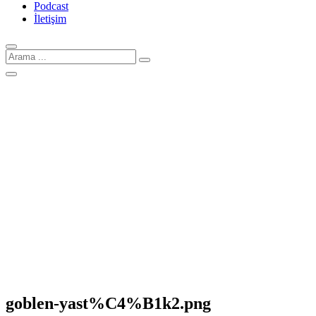
Podcast
İletişim
Arama
için:
goblen-yast%C4%B1k2.png