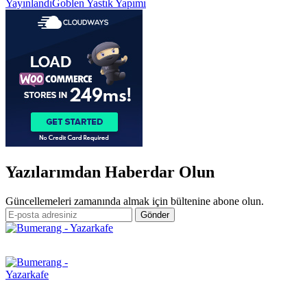
Yazı
Yayınlandı
Goblen Yastık Yapımı
gezinmesi
Yazılarımdan Haberdar Olun
Güncellemeleri zamanında almak için bültenine abone olun.