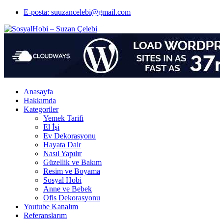
E-posta: suuzancelebi@gmail.com
Anasayfa
Hakkımda
Kategoriler
Yemek Tarifi
El İşi
Ev Dekorasyonu
Hayata Dair
Nasıl Yapılır
Güzellik ve Bakım
Resim ve Boyama
Sosyal Hobi
Anne ve Bebek
Ofis Dekorasyonu
Youtube Kanalım
Referanslarım