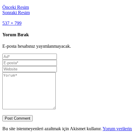
Önceki Resim
Sonraki Resim
Full
537 × 799
size
Yorum Bırak
E-posta hesabınız yayımlanmayacak.
Bu site istenmeyenleri azaltmak için Akismet kullanır.
Yorum verilerini