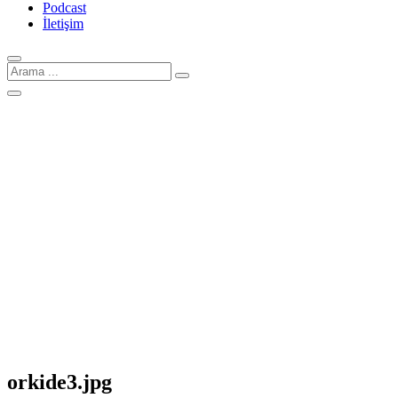
Podcast
İletişim
Arama
için:
orkide3.jpg