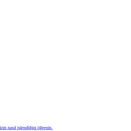
zin nasıl işlendiğini öğrenin.