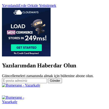
Yazı
Yayınlandı
Evde Orkide Yetiştirmek
gezinmesi
Yazılarımdan Haberdar Olun
Güncellemeleri zamanında almak için bültenine abone olun.