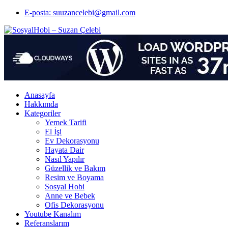
E-posta: suuzancelebi@gmail.com
Anasayfa
Hakkımda
Kategoriler
Yemek Tarifi
El İşi
Ev Dekorasyonu
Hayata Dair
Nasıl Yapılır
Güzellik ve Bakım
Resim ve Boyama
Sosyal Hobi
Anne ve Bebek
Ofis Dekorasyonu
Youtube Kanalım
Referanslarım